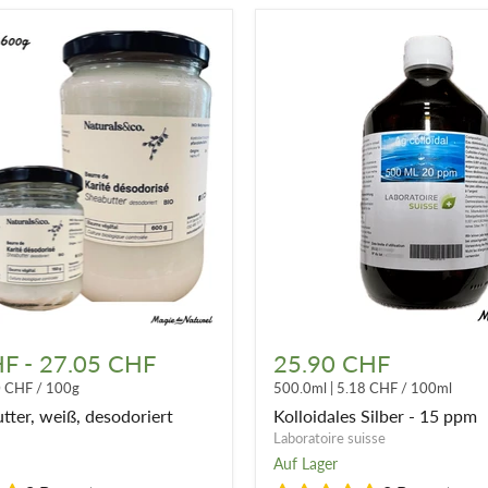
Kolloidales
,
Silber
HF
-
27.05 CHF
25.90 CHF
-
0 CHF
/
100g
500.0ml
|
5.18 CHF
/
100ml
t
15
ppm
tter, weiß, desodoriert
Kolloidales Silber - 15 ppm
Laboratoire suisse
Auf Lager