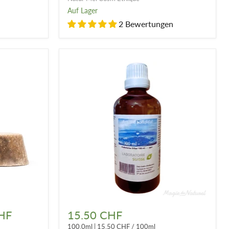
-
Auf Lager
50ml
2 Bewertungen
Kolloidales
Silber
HF
15.50 CHF
15
100.0ml
|
15.50 CHF
/
100ml