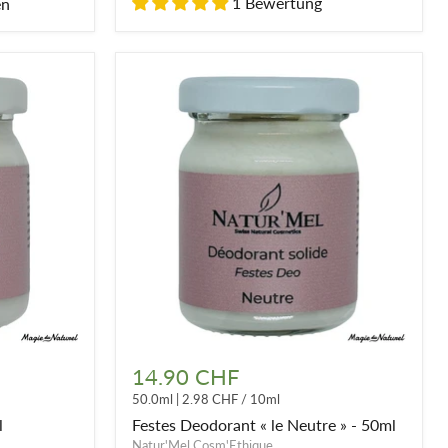
1 Bewertung
en
Festes
Deodorant
14.90 CHF
«
50.0ml
|
2.98 CHF
/
10ml
le
Neutre
l
Festes Deodorant « le Neutre » - 50ml
»
Natur'Mel Cosm'Ethique