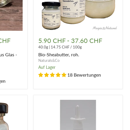
Bio-
Sheabutter,
 CHF
5.90 CHF
-
37.60 CHF
roh.
40.0g
|
14.75 CHF
/
100g
s Glas -
Bio-Sheabutter, roh.
Naturals&Co
Auf Lager
18 Bewertungen
gen