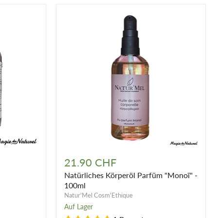
Natürliches
Körperöl
21.90 CHF
Parfüm
Natürliches Körperöl Parfüm "Monoï" -
"Monoï"
-
100ml
100ml
Natur'Mel Cosm'Ethique
Auf Lager