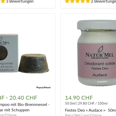
3 Bewertungen
2 Bewertung
Festes
Deo
HF
-
20.40 CHF
14.90 CHF
«
50.0ml
|
29.80 CHF
/
100ml
mpoo mit Bio-Brennnessel -
Audace
l
»-
aar mit Schuppen
Festes Deo « Audace »- 50m
50ml
sm'Ethique
Natur'Mel Cosm'Ethique