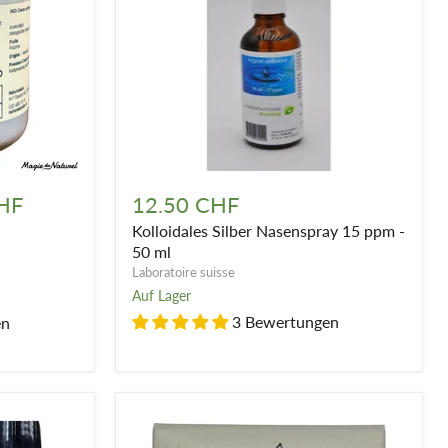
Kolloidales
Silber
HF
12.50 CHF
Nasenspray
Kolloidales Silber Nasenspray 15 ppm -
15
ppm
50 ml
-
Laboratoire suisse
50
Auf Lager
ml
3 Bewertungen
en