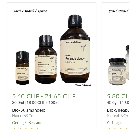
Bio-
Bio-
Süßmandelöl
Sheabutter
5.40 CHF
-
21.65 CHF
5.80 C
weiß,
30.0ml
|
18.00 CHF
/
100ml
40.0g
|
14.5
desodorier
Bio-Süßmandelöl
Bio-Sheabu
Naturals&Co
Naturals&Co
Geringer Bestand
Auf Lager