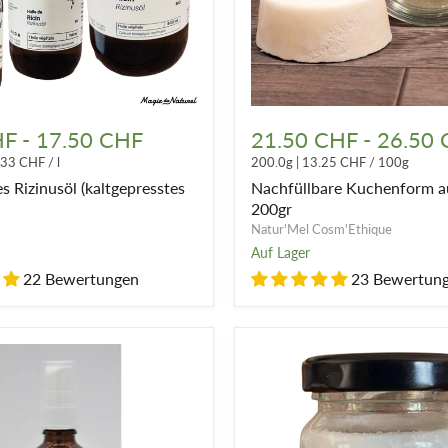
es
Nachfüllbare
Kuchenform
HF
-
17.50 CHF
21.50 CHF
-
26.50
stes
aus
.33 CHF
/
l
200.0g
|
13.25 CHF
/
100g
Glas
-
s Rizinusöl (kaltgepresstes
Nachfüllbare Kuchenform au
200gr
200gr
Natur'Mel Cosm'Ethique
Auf Lager
22 Bewertungen
23 Bewertun