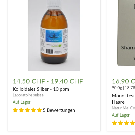
Kolloidales
Monoi
Silber
festes
14.50 CHF
-
19.40 CHF
16.90 
-
Shampoo
90.0g
|
18.7
Kolloidales Silber - 10 ppm
10
90
ppm
g
Laboratoire suisse
Monoi fest
-
Haare
Auf Lager
Alle
Natur'Mel Co
5 Bewertungen
Haare
Auf Lager