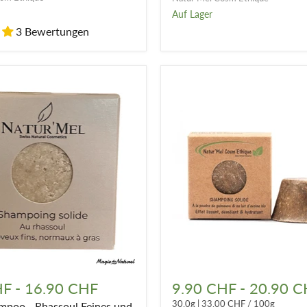
Auf Lager
3 Bewertungen
Festes
Shampoo
HF
-
16.90 CHF
9.90 CHF
-
20.90 C
aus
30.0g
|
33.00 CHF
/
100g
mpoo - Rhassoul Feines und