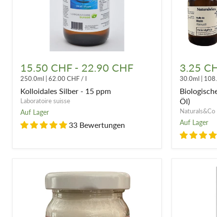
Kolloidales
Biologisch
Silber
Rizinusöl
15.50 CHF
-
22.90 CHF
3.25 C
-
(kaltgepres
250.0ml
|
62.00 CHF
/
l
30.0ml
|
108
15
Öl)
ppm
Kolloidales Silber - 15 ppm
Biologische
Öl)
Laboratoire suisse
Naturals&Co
Auf Lager
Auf Lager
33 Bewertungen