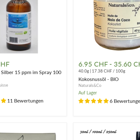
Kokosnussöl
-
CHF
6.95 CHF
-
35.60 C
BIO
40.0g
|
17.38 CHF
/
100g
s Silber 15 ppm im Spray 100
Kokosnussöl - BIO
uisse
Naturals&Co
Auf Lager
11 Bewertungen
6 Bewertung