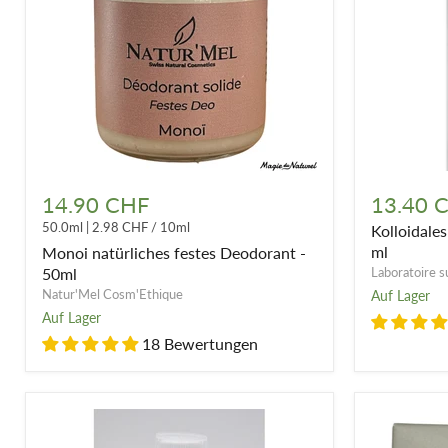
Monoi
Kolloidales
natürliches
Silber
14.90 CHF
13.40 
festes
15
50.0ml
|
2.98 CHF
/
10ml
Kolloidale
Deodorant
ppm
-
im
ml
Monoi natürliches festes Deodorant -
50ml
Spray
50ml
Laboratoire s
100
Natur'Mel Cosm'Ethique
Auf Lager
ml
Auf Lager
18 Bewertungen