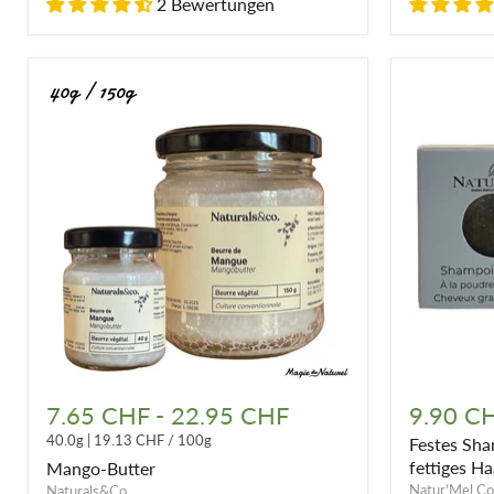
2 Bewertungen
Mango-
Festes
Butter
Shampoo
7.65 CHF
-
22.95 CHF
9.90 C
mit
40.0g
|
19.13 CHF
/
100g
Festes Sha
Bio-
Brennnesse
fettiges H
Mango-Butter
-
Natur'Mel Co
Naturals&Co