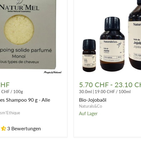
Bio-
Jojobaöl
CHF
5.70 CHF
-
23.10 C
8 CHF
/
100g
30.0ml
|
19.00 CHF
/
100ml
es Shampoo 90 g - Alle
Bio-Jojobaöl
Naturals&Co
sm'Ethique
Auf Lager
3 Bewertungen