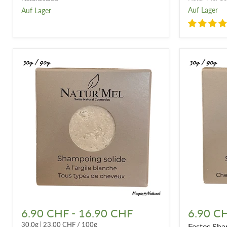
fettiges
Auf Lager
Auf Lager
Haar
mit
Schuppen
Festes
Festes
Shampoo
Shampoo
6.90 CHF
-
16.90 CHF
6.90 C
mit
-
30.0g
|
23.00 CHF
/
100g
Festes Sha