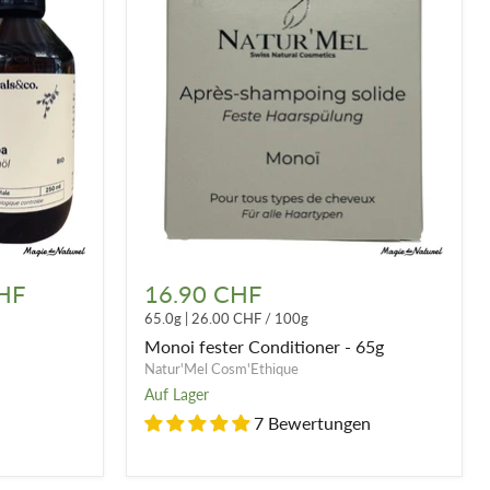
Monoi
fester
HF
16.90 CHF
Conditioner
65.0g
|
26.00 CHF
/
100g
-
65g
Monoi fester Conditioner - 65g
Natur'Mel Cosm'Ethique
Auf Lager
7 Bewertungen