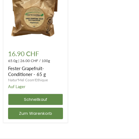
Fester
Grapefruit-
16.90 CHF
Conditioner
-
65.0g
|
26.00 CHF
/
100g
65
Fester Grapefruit-
g
Conditioner - 65 g
Natur'Mel Cosm'Ethique
Auf Lager
Schnellkauf
Zum Warenkorb