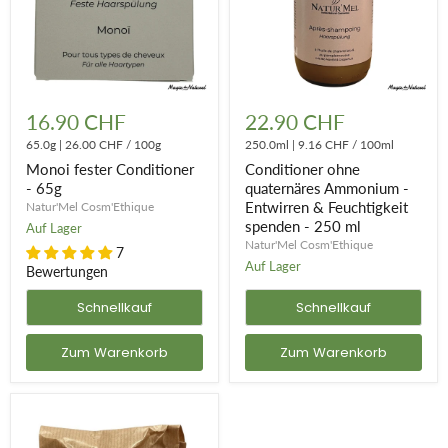
Monoi
Conditioner
fester
ohne
16.90 CHF
22.90 CHF
Conditioner
quaternäres
-
65.0g
|
26.00 CHF
/
100g
Ammonium
250.0ml
|
9.16 CHF
/
100ml
65g
-
Monoi fester Conditioner
Conditioner ohne
Entwirren
- 65g
quaternäres Ammonium -
&
Entwirren & Feuchtigkeit
Natur'Mel Cosm'Ethique
Feuchtigkeit
spenden
spenden - 250 ml
Auf Lager
-
Natur'Mel Cosm'Ethique
7
250
Auf Lager
Bewertungen
ml
Schnellkauf
Schnellkauf
Zum Warenkorb
Zum Warenkorb