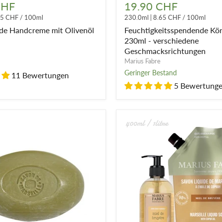
e
Körpermilch
CHF
19.90 CHF
230ml
25 CHF
/
100ml
230.0ml
|
8.65 CHF
/
100ml
-
verschiedene
de Handcreme mit Olivenöl
Feuchtigkeitsspendende Kö
Geschmacksrichtungen
230ml - verschiedene
Geschmacksrichtungen
Marius Fabre
Geringer Bestand
11 Bewertungen
5 Bewertung