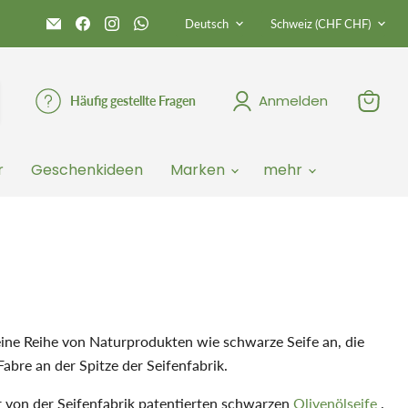
Sprache
Land
Email
Finden
Finden
Finden
Deutsch
Schweiz
(CHF CHF)
La
Sie
Sie
Sie
Magie
uns
uns
uns
du
auf
auf
auf
Naturel
Facebook
Instagram
WhatsApp
Anmelden
Häufig gestellte Fragen
Warenk
anzeige
r
Geschenkideen
Marken
mehr
 eine Reihe von Naturprodukten wie schwarze Seife an, die
bre an der Spitze der Seifenfabrik.
r von der Seifenfabrik patentierten schwarzen
Olivenölseife
.