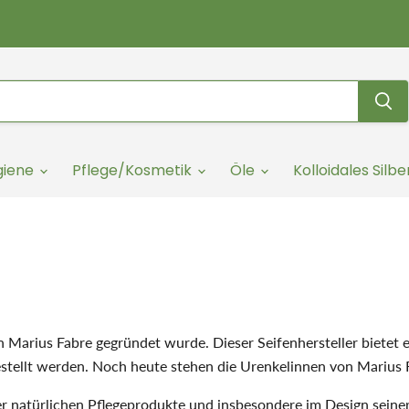
giene
Pflege/Kosmetik
Öle
Kolloidales Silbe
n Marius Fabre gegründet wurde. Dieser Seifenhersteller bietet
tellt werden. Noch heute stehen die Urenkelinnen von Marius Fa
ner natürlichen Pflegeprodukte und insbesondere im Design seine