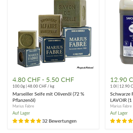
Freien getrocknet. Es dauert 14 Tage, bis eine Seife hergest
und macht es auch zur Qualität der Marseiller Seife von Mar
Hier finden Sie Seifen, aber auch
Flüssigwaschmittel mit Mars
feuchtigkeitsspendende Körpermilch
,
Marseiller Seife zum
Marseiller
Schwarze
Seife
Flüssigseif
4.80 CHF
-
5.50 CHF
12.90 
mit
mit
100.0g
|
48.00 CHF
/
kg
1.0l
|
12.90 
Olivenöl
Olivenöl
(72
LAVOIR
Marseiller Seife mit Olivenöl (72 %
Schwarze F
%
(1
Pflanzenöl)
LAVOIR (1 L
Pflanzenöl)
Liter
Marius Fabre
Marius Fabre
/
Auf Lager
Auf Lager
5
Liter)
32 Bewertungen