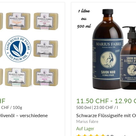
Schwarze
Flüssigseife
HF
11.50 CHF
-
12.90
mit
3 CHF
/
100g
500.0ml
|
23.00 CHF
/
l
Olivenöl
ne
Olivenöl – verschiedene
Schwarze Flüssigseife mit O
Marius Fabre
Auf Lager