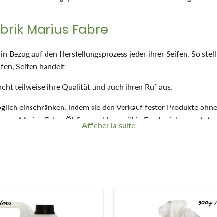
brik Marius Fabre
n Bezug auf den Herstellungsprozess jeder ihrer Seifen. So stell
ifen, Seifen handelt
ht teilweise ihre Qualität und auch ihren Ruf aus.
glich einschränken, indem sie den Verkauf fester Produkte ohne
en von Marius Fabre Öl-Sonnenblumenöl in Frankreich geerntet.
Afficher la suite
8 Jahren Forschung und Entwicklung, die ein durchdachtes Desi
umenöl ist.
Marius Fabre Seifen
ch
dem traditionellen Verfahren her. So wird die Marseille-Seif