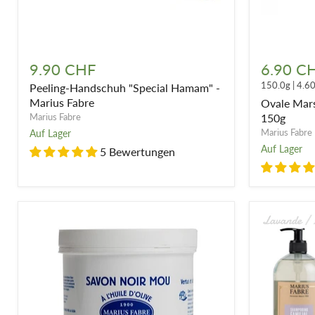
Peeling-
Ovale
Handschuh
Marseiller
9.90 CHF
6.90 C
"Special
Seife
150.0g
|
4.6
Peeling-Handschuh "Special Hamam" -
Hamam"
mit
-
Olivenöl
Marius Fabre
Ovale Marse
Marius
150g
Marius Fabre
150g
Fabre
Marius Fabre
Auf Lager
Auf Lager
5 Bewertungen