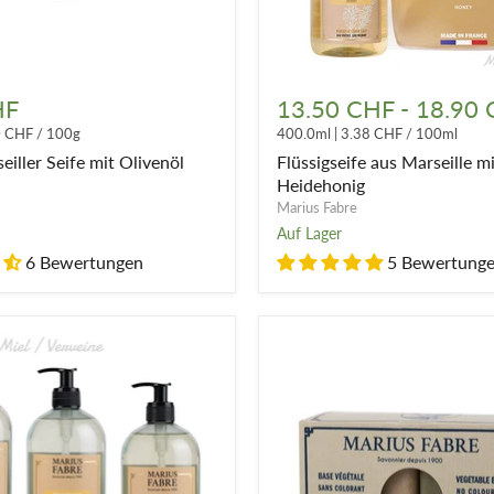
Flüssigseife
aus
HF
13.50 CHF
-
18.90
Marseille
0 CHF
/
100g
400.0ml
|
3.38 CHF
/
100ml
mit
Heidehonig
iller Seife mit Olivenöl
Flüssigseife aus Marseille m
Heidehonig
Marius Fabre
Auf Lager
6 Bewertungen
5 Bewertung