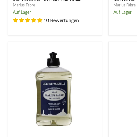
PALMÖLE
Marius Fabre
Marius Fabre
Auf Lager
Auf Lager
10 Bewertungen
Geschirrspülmittel
Reparieren