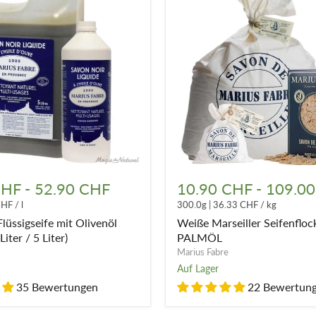
ellt ist. Dieser Herstellungsprozess ihrer Marseiller Seifen ermö
ius Fabre.
eiller Seife
,
Sheabutter und Tiare-Blume
,
Geschirrspülmittel m
 Waschen
und viele andere Produkte von Marius Fabré!
Weiße
e
Marseiller
CHF
-
52.90 CHF
10.90 CHF
-
109.0
Seifenflocken
CHF
/
l
300.0g
|
36.33 CHF
/
kg
OHNE
PALMÖL
lüssigseife mit Olivenöl
Weiße Marseiller Seifenfl
iter / 5 Liter)
PALMÖL
Marius Fabre
Auf Lager
35 Bewertungen
22 Bewertun