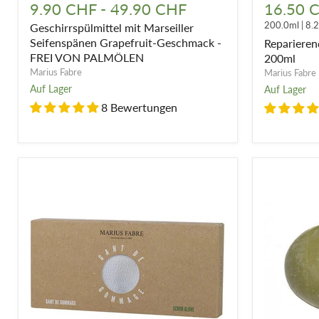
mit
Handcrem
9.90 CHF
-
49.90 CHF
16.50 
Marseiller
mit
200.0ml
|
8.
Geschirrspülmittel mit Marseiller
Seifenspänen
Olivenöl
Grapefruit-
200ml
Seifenspänen Grapefruit-Geschmack -
Reparieren
Geschmack
FREI VON PALMÖLEN
200ml
-
Marius Fabre
Marius Fabre
FREI
Auf Lager
Auf Lager
VON
PALMÖLEN
8 Bewertungen