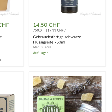
Gebrauchsfertige
schwarze
 CHF
14.50 CHF
Flüssigseife
750.0ml
|
19.33 CHF
/
l
750ml
it
Gebrauchsfertige schwarze
Flüssigseife 750ml
Marius Fabre
Auf Lager
en