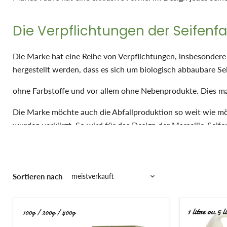
Die Verpflichtungen der Seifenfa
Die Marke hat eine Reihe von Verpflichtungen, insbesondere i
hergestellt werden, dass es sich um biologisch abbaubare Se
ohne Farbstoffe und vor allem ohne Nebenprodukte. Dies mac
Die Marke möchte auch die Abfallproduktion so weit wie mö
wurden verkürzt. So wird für das Design der Marseille-Seif
Zu diesem Thema sind Marius Fabre Seifen das Ergebnis von 
Palmöl, ersetzt durch dieses nachhaltigere Öl, das Sonnenbl
Sortieren nach
Der Prozess der Herstellung von 
Seit 120 Jahren stellt Marius Fabre seine
Marseiller Seife na