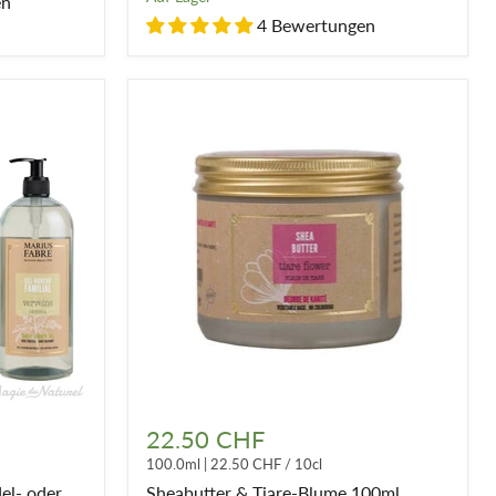
en
4 Bewertungen
Sheabutter
&
22.50 CHF
Tiare-
100.0ml
|
22.50 CHF
/
10cl
Blume
100ml
el- oder
Sheabutter & Tiare-Blume 100ml