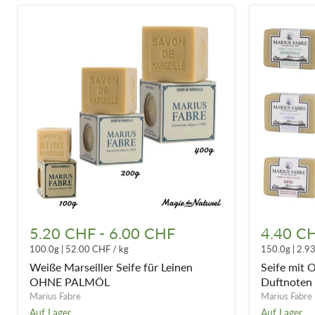
Weiße
Seife
Marseiller
mit
5.20 CHF
-
6.00 CHF
4.40 C
Seife
Olivenöl
100.0g
|
52.00 CHF
/
kg
150.0g
|
2.9
für
–
Leinen
verschiede
Weiße Marseiller Seife für Leinen
Seife mit 
OHNE
Duftnoten
OHNE PALMÖL
Duftnoten
PALMÖL
Marius Fabre
Marius Fabre
Auf Lager
Auf Lager