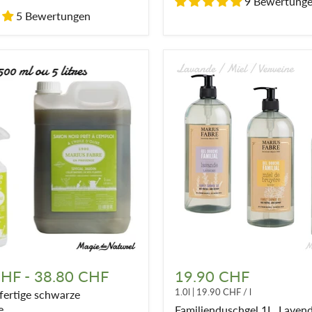
9 Bewertung
5 Bewertungen
ertige
Familienduschgel
1L,
CHF
-
38.80 CHF
19.90 CHF
e
Lavendel-
1.0l
|
19.90 CHF
/
l
ertige schwarze
oder
Eisenkrautduft
e
Familienduschgel 1L, Lavend