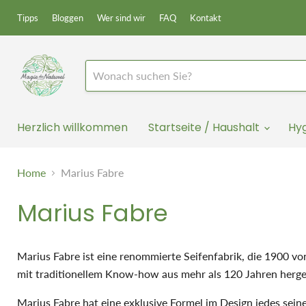
Tipps
Bloggen
Wer sind wir
FAQ
Kontakt
Herzlich willkommen
Startseite / Haushalt
Hy
Home
Marius Fabre
Marius Fabre
Marius Fabre ist eine renommierte Seifenfabrik, die 1900 vo
mit traditionellem Know-how aus mehr als 120 Jahren herges
Marius Fabre hat eine exklusive Formel im Design jedes sei