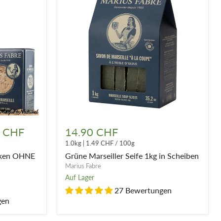
glicht es ihnen, die Garantie ihres Know-hows zu bewahren
it Marseiller
Seife, schwarze Seife in der Tube
,
Grüne
Marseiller
0 CHF
14.90 CHF
Seife
1.0kg
|
1.49 CHF
/
100g
1kg
in
ocken OHNE
Grüne Marseiller Seife 1kg in Scheiben
Scheiben
Marius Fabre
Auf Lager
27 Bewertungen
gen