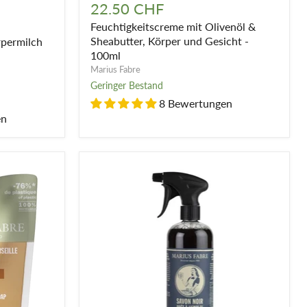
mit
22.50 CHF
Olivenöl
Feuchtigkeitscreme mit Olivenöl &
&
Sheabutter,
Sheabutter, Körper und Gesicht -
rpermilch
Körper
100ml
und
Marius Fabre
Gesicht
Geringer Bestand
-
100ml
8 Bewertungen
en