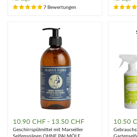
7 Bewertungen
Geschirrspülmittel
Gebrauchsf
mit
schwarze
10.90 CHF
-
13.50 CHF
10.50 
Marseiller
Gartenseif
Geschirrspülmittel mit Marseiller
Gebrauchsf
Seifenspänen
OHNE
Seifenspänen OHNE PALMÖLE
Gartenseif