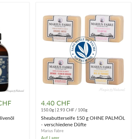
Sheabutterseife
150
 CHF
4.40 CHF
g
150.0g
|
2.93 CHF
/
100g
OHNE
PALMÖL
livenöl
Sheabutterseife 150 g OHNE PALMÖL
-
- verschiedene Düfte
verschiedene
Marius Fabre
Düfte
Auf Lager