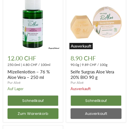
Ausverkauft
Mizellenlotion
Seife
–
Surgras
12.00 CHF
8.90 CHF
76
Aloe
%
250.0ml
|
4.80 CHF
/
100ml
Vera
90.0g
|
9.89 CHF
/
100g
Aloe
20%
Mizellenlotion – 76 %
Seife Surgras Aloe Vera
Vera
BIO
Aloe Vera – 250 ml
20% BIO 90 g
–
90
Pur Aloé
Pur Aloé
250
g
ml
Auf Lager
Ausverkauft
Schnellkauf
Schnellkauf
Zum Warenkorb
Ausverkauft