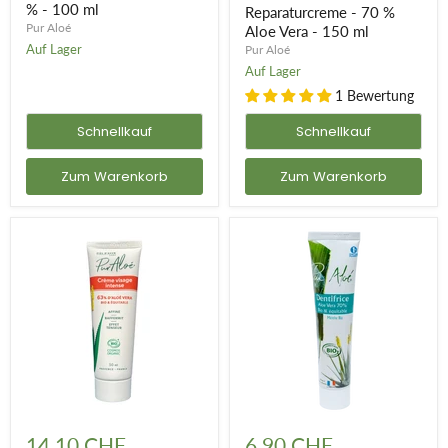
70
Aloe
% - 100 ml
Reparaturcreme - 70 %
%
Vera
Pur Aloé
Aloe Vera - 150 ml
-
-
Auf Lager
Pur Aloé
100
150
ml
ml
Auf Lager
1 Bewertung
Schnellkauf
Schnellkauf
Zum Warenkorb
Zum Warenkorb
Intensive
Zahnpasta
Gesichtscreme
70%
14.10 CHF
6.90 CHF