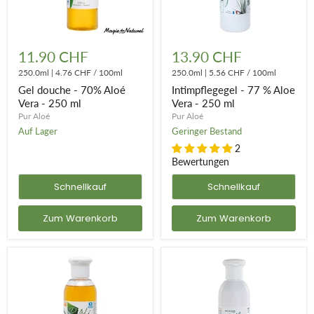
Gel
Intimpflegegel
douche
-
11.90 CHF
13.90 CHF
-
77
70%
250.0ml
|
4.76 CHF
/
100ml
%
250.0ml
|
5.56 CHF
/
100ml
Aloé
Aloe
Gel douche - 70% Aloé
Intimpflegegel - 77 % Aloe
Vera
Vera
Vera - 250 ml
Vera - 250 ml
-
-
Pur Aloé
Pur Aloé
250
250
ml
ml
Auf Lager
Geringer Bestand
2
Bewertungen
Schnellkauf
Schnellkauf
Zum Warenkorb
Zum Warenkorb