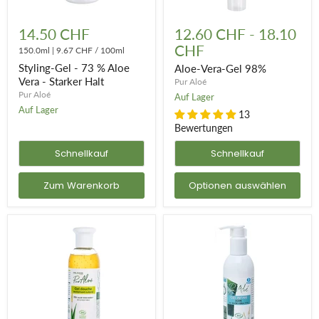
Styling-
Aloe-
Gel
Vera-
14.50 CHF
12.60 CHF
-
18.10
-
Gel
CHF
73
150.0ml
|
9.67 CHF
/
100ml
98%
%
Styling-Gel - 73 % Aloe
Aloe-Vera-Gel 98%
Aloe
Vera - Starker Halt
Pur Aloé
Vera
Pur Aloé
-
Auf Lager
Starker
Auf Lager
13
Halt
Bewertungen
Schnellkauf
Schnellkauf
Zum Warenkorb
Optionen auswählen