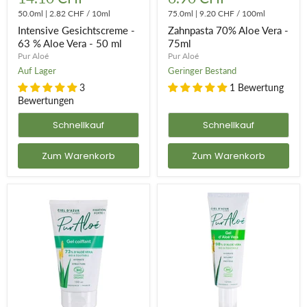
-
Aloe
63
50.0ml
|
2.82 CHF
/
10ml
Vera
75.0ml
|
9.20 CHF
/
100ml
%
-
Intensive Gesichtscreme -
Zahnpasta 70% Aloe Vera -
Aloe
75ml
63 % Aloe Vera - 50 ml
75ml
Vera
Pur Aloé
Pur Aloé
-
50
Auf Lager
Geringer Bestand
ml
3
1 Bewertung
Bewertungen
Schnellkauf
Schnellkauf
Zum Warenkorb
Zum Warenkorb