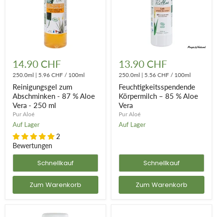
Reinigungsgel
Feuchtigkeitsspendende
zum
Körpermilch
14.90 CHF
13.90 CHF
Abschminken
–
-
250.0ml
|
5.96 CHF
/
100ml
85
250.0ml
|
5.56 CHF
/
100ml
87
%
Reinigungsgel zum
Feuchtigkeitsspendende
%
Aloe
Abschminken - 87 % Aloe
Körpermilch – 85 % Aloe
Aloe
Vera
Vera - 250 ml
Vera
Vera
-
Pur Aloé
Pur Aloé
250
Auf Lager
Auf Lager
ml
2
Bewertungen
Schnellkauf
Schnellkauf
Zum Warenkorb
Zum Warenkorb