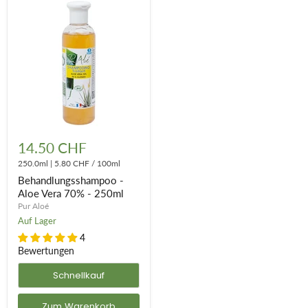
Behandlungsshampoo
-
14.50 CHF
Aloe
Vera
250.0ml
|
5.80 CHF
/
100ml
70%
Behandlungsshampoo -
-
Aloe Vera 70% - 250ml
250ml
Pur Aloé
Auf Lager
4
Bewertungen
Schnellkauf
Zum Warenkorb