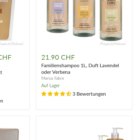
Familienshampoo
1L,
 CHF
21.90 CHF
Duft
Familienshampoo 1L, Duft Lavendel
Lavendel
oder
oder Verbena
it
Verbena
Marius Fabre
Auf Lager
3 Bewertungen
en