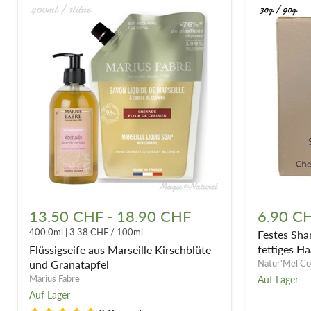
Flüssigseife
Festes
aus
Shampoo
13.50 CHF
-
18.90 CHF
6.90 C
Marseille
-
400.0ml
|
3.38 CHF
/
100ml
Festes Sha
Kirschblüte
Rhassoul
und
Feines
fettiges Ha
Flüssigseife aus Marseille Kirschblüte
Granatapfel
und
und Granatapfel
Natur'Mel Co
fettiges
Marius Fabre
Auf Lager
Haar
Auf Lager