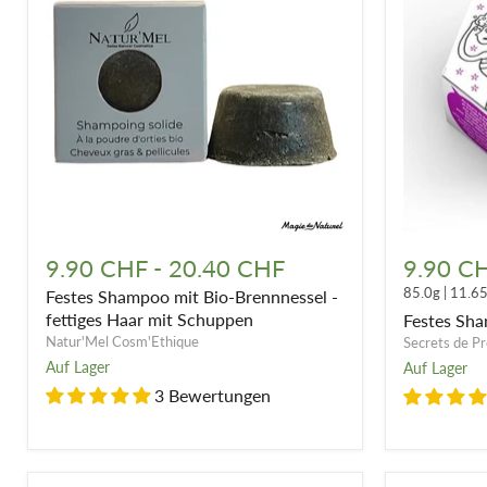
Festes
Festes
Shampoo
Shampoo
9.90 CHF
-
20.40 CHF
9.90 C
mit
für
85.0g
|
11.6
Festes Shampoo mit Bio-Brennnessel -
Bio-
gefärbtes
Brennnessel
Haar
fettiges Haar mit Schuppen
Festes Sha
-
Natur'Mel Cosm'Ethique
Secrets de P
fettiges
Auf Lager
Auf Lager
Haar
3 Bewertungen
mit
Schuppen