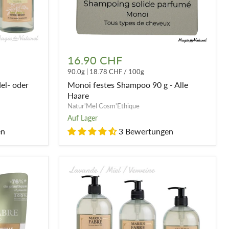
Monoi
festes
16.90 CHF
Shampoo
90.0g
|
18.78 CHF
/
100g
90
g
el- oder
Monoi festes Shampoo 90 g - Alle
-
Haare
Alle
Natur'Mel Cosm'Ethique
Haare
Auf Lager
en
3 Bewertungen