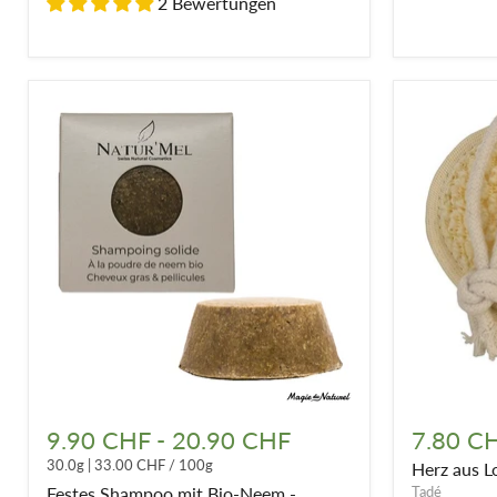
2 Bewertungen
Festes
Herz
Shampoo
aus
9.90 CHF
-
20.90 CHF
7.80 C
mit
Loofa-
30.0g
|
33.00 CHF
/
100g
Herz aus 
Bio-
Schwamm
Neem
Festes Shampoo mit Bio-Neem -
Tadé