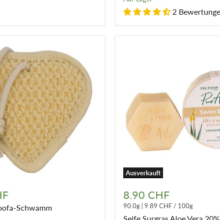
entwirrend
2 Bewertung
Ausverkauft
Seife
Surgras
HF
8.90 CHF
Aloe
90.0g
|
9.89 CHF
/
100g
Loofa-Schwamm
Vera
20%
Seife Surgras Aloe Vera 20%