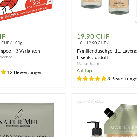
Familienduschgel
1L,
HF
19.90 CHF
Lavendel-
0 CHF
/
100g
1.0l
|
19.90 CHF
/
l
oder
Eisenkrautduft
mpoo - 3 Varianten
Familienduschgel 1L, Lavend
Eisenkrautduft
rovence
Marius Fabre
Auf Lager
12 Bewertungen
8 Bewertung