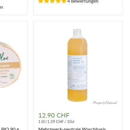
4 Bewertungen
en
Mehrzweck-
neutrale
12.90 CHF
Waschbasis
1.0l
|
1.29 CHF
/
10cl
 BIO 90 g
Mehrzweck-neutrale Waschbasis