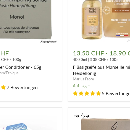
Flüssigseife
aus
CHF
13.50 CHF
-
18.90
r
Marseille
0 CHF
/
100g
400.0ml
|
3.38 CHF
/
100ml
mit
Heidehonig
er Conditioner - 65g
Flüssigseife aus Marseille m
Heidehonig
sm'Ethique
Marius Fabre
Auf Lager
7 Bewertungen
5 Bewertung