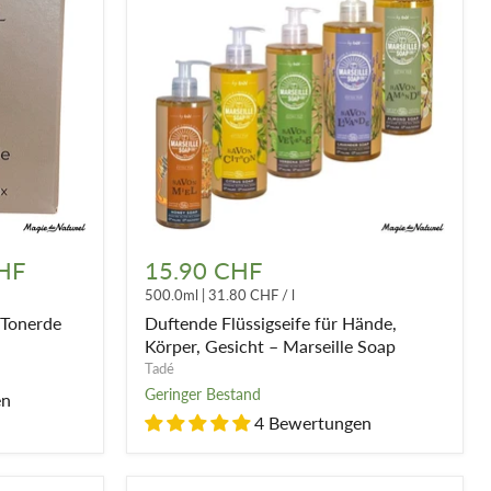
Duftende
Flüssigseife
HF
15.90 CHF
für
500.0ml
|
31.80 CHF
/
l
Hände,
Körper,
 Tonerde
Duftende Flüssigseife für Hände,
Gesicht
Körper, Gesicht – Marseille Soap
–
Tadé
Marseille
Geringer Bestand
en
Soap
4 Bewertungen