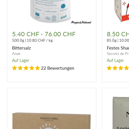
Bittersalz
Festes
Shampoo
5.40 CHF
-
76.00 CHF
8.50 C
-
500.0g
|
10.80 CHF
/
kg
85.0g
|
10.0
3
Varianten
Bittersalz
Festes Sha
Anaé
Secrets de P
Auf Lager
Auf Lager
22 Bewertungen