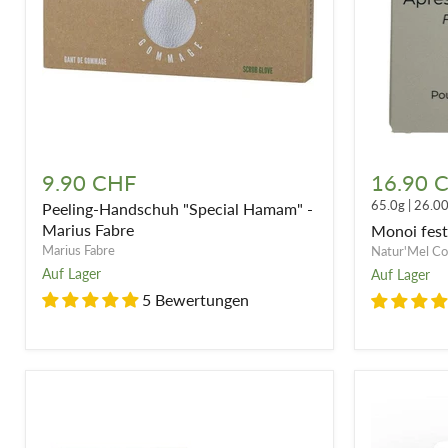
Peeling-
Monoi
Handschuh
fester
9.90 CHF
16.90 
"Special
Conditione
65.0g
|
26.0
Peeling-Handschuh "Special Hamam" -
Hamam"
-
-
65g
Marius Fabre
Monoi fest
Marius
Marius Fabre
Natur'Mel Co
Fabre
Auf Lager
Auf Lager
5 Bewertungen