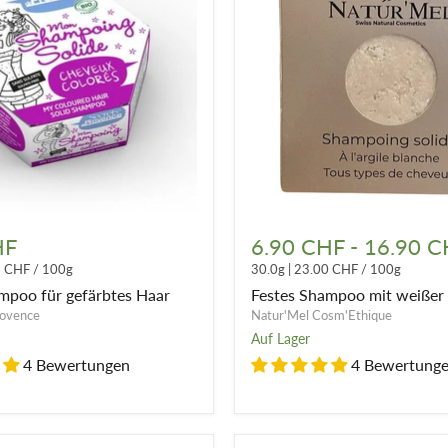
Festes
Shampoo
HF
6.90 CHF
-
16.90 C
mit
5 CHF
/
100g
30.0g
|
23.00 CHF
/
100g
weißer
Tonerde
mpoo für gefärbtes Haar
Festes Shampoo mit weißer
rovence
Natur'Mel Cosm'Ethique
Auf Lager
4 Bewertungen
4 Bewertung