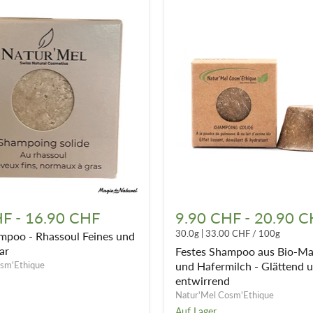
Festes
Shampoo
HF
-
16.90 CHF
9.90 CHF
-
20.90 C
aus
30.0g
|
33.00 CHF
/
100g
mpoo - Rhassoul Feines und
Bio-
Marshmallow
ar
Festes Shampoo aus Bio-M
und
sm'Ethique
und Hafermilch - Glättend 
Hafermilch
entwirrend
-
Natur'Mel Cosm'Ethique
Glättend
Auf Lager
und