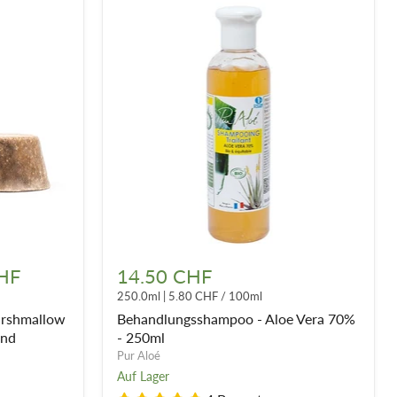
Behandlungsshampoo
-
HF
14.50 CHF
Aloe
250.0ml
|
5.80 CHF
/
100ml
Vera
70%
arshmallow
Behandlungsshampoo - Aloe Vera 70%
-
und
- 250ml
250ml
Pur Aloé
Auf Lager