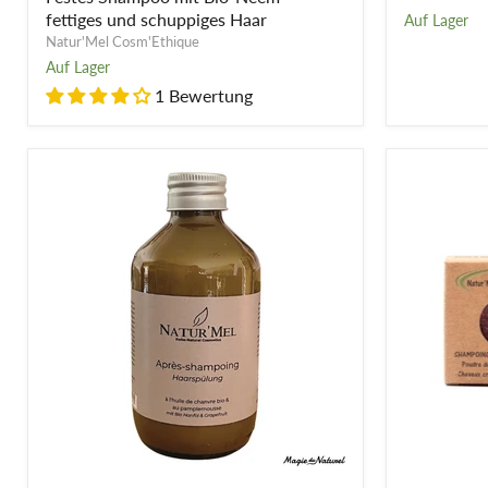
-
fettiges und schuppiges Haar
Auf Lager
fettiges
Natur'Mel Cosm'Ethique
und
Auf Lager
schuppiges
Haar
1 Bewertung
Conditioner
Solides