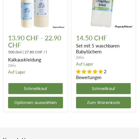
Kalkauskleidung
Set
mit
13.90 CHF
-
22.90
14.50 CHF
5
CHF
waschbaren
Set mit 5 waschbaren
Babytüchern
Babytüchern
500.0ml
|
27.80 CHF
/
l
Zélio
Kalkauskleidung
Auf Lager
Zélio
2
Auf Lager
Bewertungen
Schnellkauf
Schnellkauf
Optionen auswählen
Zum Warenkorb