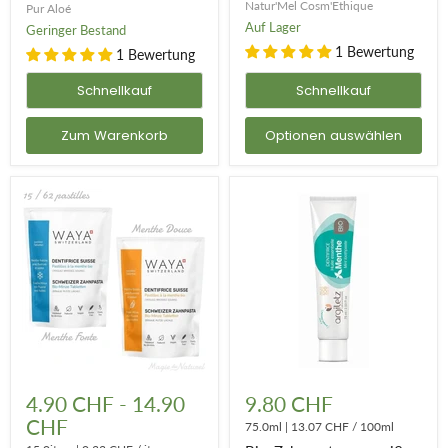
Natur'Mel Cosm'Ethique
Pur Aloé
Auf Lager
Geringer Bestand
1 Bewertung
1 Bewertung
Schnellkauf
Schnellkauf
Zum Warenkorb
Optionen auswählen
Kaubare
Bio-
Zahnpasta
Zahnpasta
4.90 CHF
-
14.90
9.80 CHF
mit
aus
CHF
Minze
weißer
75.0ml
|
13.07 CHF
/
100ml
(62
Tonerde