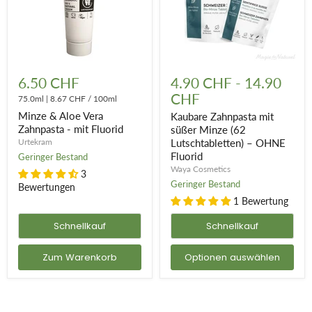
Minze
Kaubare
&
Zahnpasta
6.50 CHF
4.90 CHF
-
14.90
Aloe
mit
CHF
Vera
75.0ml
|
8.67 CHF
/
100ml
süßer
Zahnpasta
Minze
Minze & Aloe Vera
Kaubare Zahnpasta mit
-
(62
Zahnpasta - mit Fluorid
süßer Minze (62
mit
Lutschtabletten)
Urtekram
Lutschtabletten) – OHNE
Fluorid
–
OHNE
Fluorid
Geringer Bestand
Fluorid
Waya Cosmetics
3
Geringer Bestand
Bewertungen
1 Bewertung
Schnellkauf
Schnellkauf
Zum Warenkorb
Optionen auswählen