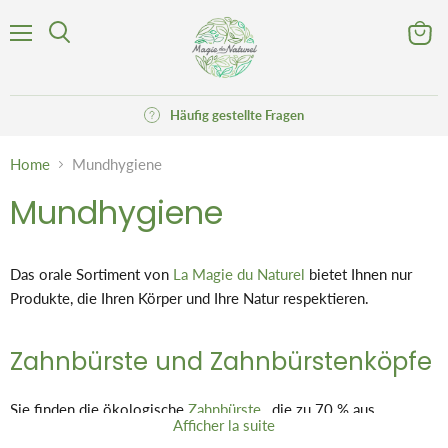
Menü
Waren
Suchen
anzeig
Häufig gestellte Fragen
Home
Mundhygiene
Mundhygiene
Das orale Sortiment von
La Magie du Naturel
bietet Ihnen nur
Produkte, die Ihren Körper und Ihre Natur respektieren.
Zahnbürste und Zahnbürstenköpfe
Sie finden die ökologische
Zahnbürste
, die zu 70 % aus
Afficher la suite
Rizinusderivaten besteht und in Frankreich hergestellt wird. Sie