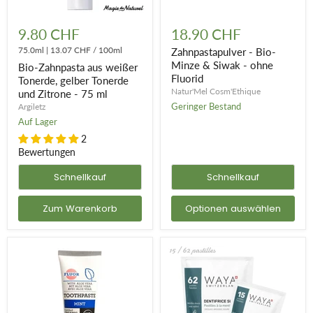
Bio-
Zahnpastapulver
Zahnpasta
-
9.80 CHF
18.90 CHF
aus
Bio-
weißer
75.0ml
|
13.07 CHF
/
100ml
Minze
Zahnpastapulver - Bio-
Tonerde,
&
Minze & Siwak - ohne
Bio-Zahnpasta aus weißer
gelber
Siwak
Fluorid
Tonerde, gelber Tonerde
Tonerde
-
Natur'Mel Cosm'Ethique
und Zitrone - 75 ml
und
ohne
Zitrone
Fluorid
Geringer Bestand
Argiletz
-
Auf Lager
75
2
ml
Bewertungen
Schnellkauf
Schnellkauf
Zum Warenkorb
Optionen auswählen