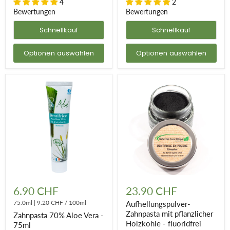
Zahnfleisch zu beruhigen und zu revitalisieren.
4
2
Bewertungen
Bewertungen
Zahnfleischbluten: Verwenden Sie natürliche Aloe Vera
Schnellkauf
Schnellkauf
Zahnpasta! Mundgeruch: Entdecken Sie
Zahnpasta-Kautabletten
!
Und um Ihre Zähne auf natürliche Weise aufzuhellen, gibt es
Optionen auswählen
Optionen auswählen
nichts
Besseres als Zahnpasta aus Pflanzenkohlepulver
!
Zahnpasta
Aufhellungspulver-
70%
Zahnpasta
6.90 CHF
23.90 CHF
Aloe
mit
Vera
75.0ml
|
9.20 CHF
/
100ml
pflanzlicher
Aufhellungspulver-
-
Holzkohle
Zahnpasta mit pflanzlicher
Zahnpasta 70% Aloe Vera -
75ml
-
Holzkohle - fluoridfrei
75ml
fluoridfrei