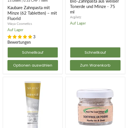
15.0item
|
0.33 CHF
/
item
Bio-Zahnpasta aus weißer
Tabletten)
und
Tonerde und Minze - 75
Kaubare Zahnpasta mit
–
Minze
ml
mit
-
Minze (62 Tabletten) – mit
Fluorid
75
Argiletz
Fluorid
ml
Auf Lager
Waya Cosmetics
Auf Lager
3
Bewertungen
Schnellkauf
Schnellkauf
Optionen auswählen
Zum Warenkorb