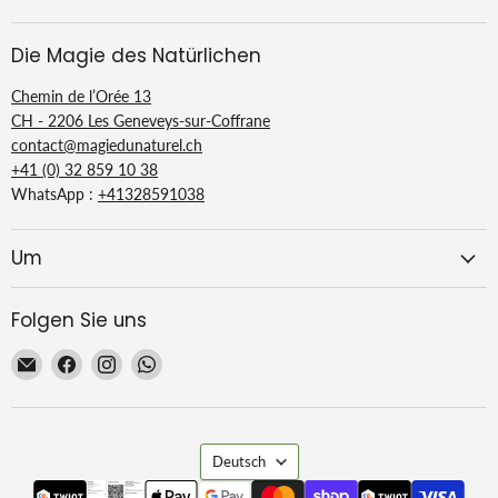
Die Magie des Natürlichen
Chemin de l’Orée 13
CH - 2206 Les Geneveys-sur-Coffrane
contact@magiedunaturel.ch
+41 (0) 32 859 10 38
WhatsApp :
+41328591038
Um
Folgen Sie uns
Email
Finden
Finden
Finden
La
Sie
Sie
Sie
Magie
uns
uns
uns
du
auf
auf
auf
Sprache
Naturel
Facebook
Instagram
WhatsApp
Deutsch