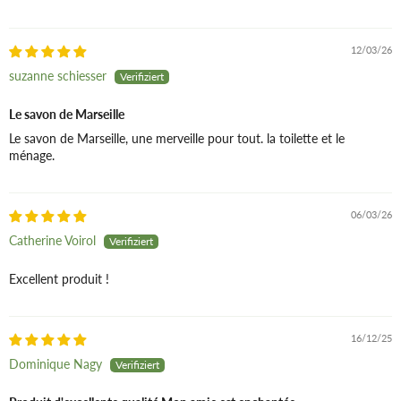
Seife,
die nach drei
wesentlichen Kriterien
hergestellt wird:
12/03/26
suzanne schiesser
Eine Zusammensetzung:
ausschließlich pflanzliche
Le savon de Marseille
Öle, ohne Duftstoffe, ohne
Le savon de Marseille, une merveille pour tout. la toilette et le
Farbstoffe, ohne
ménage.
Konservierungsstoffe.
Ein
Herstellungsverfahren:
06/03/26
Kochen in einem Kessel
Catherine Voirol
nach einem speziellen
Verseifungsverfahren, das
Excellent produit !
als „Marseille-Verfahren“
bezeichnet wird und aus 5
16/12/25
Phasen besteht. Die
Kesselherstellung dauert
Dominique Nagy
von einer Woche bis zu 10