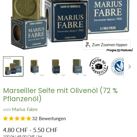
Zum Zoomen tippen
Marseiller Seife mit Olivenöl (72 %
Pflanzenöl)
von
Marius Fabre
32 Bewertungen
4.80 CHF
-
5.50 CHF
100.0g
|
48.00 CHF
/
kg