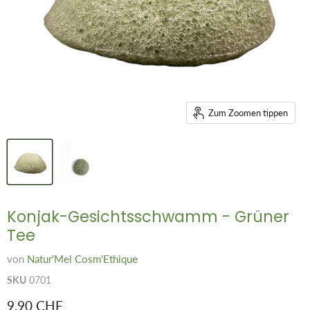
Zum Zoomen tippen
Konjak-Gesichtsschwamm - Grüner
Tee
von
Natur'Mel Cosm'Ethique
SKU
0701
Aktueller Preis
9.90 CHF