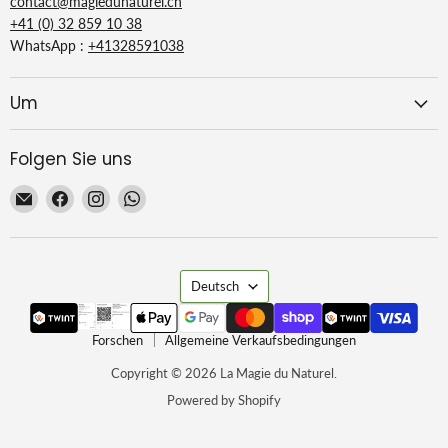
contact@magiedunaturel.ch
+41 (0) 32 859 10 38
WhatsApp :
+41328591038
Um
Folgen Sie uns
Email
Finden
Finden
Finden
La
Sie
Sie
Sie
Magie
uns
uns
uns
du
auf
auf
auf
Sprache
Naturel
Facebook
Instagram
WhatsApp
Deutsch
Forschen
Allgemeine Verkaufsbedingungen
Copyright © 2026 La Magie du Naturel.
Powered by Shopify