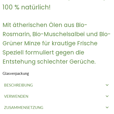
100 % natürlich!
Mit ätherischen Ölen aus Bio-
Rosmarin, Bio-Muschelsalbei und Bio-
Grüner Minze für krautige Frische
Speziell formuliert gegen die
Entstehung schlechter Gerüche.
Glasverpackung
BESCHREIBUNG
VERWENDEN
Festes Deo
hergestellt in der Schweiz im Berner Jura.
Durch die enthaltenen ätherischen Öle ist es
besonders
ZUSAMMENSETZUNG
Tragen Sie eine kleine Menge des Produkts mit den Fingern
wirksam
!