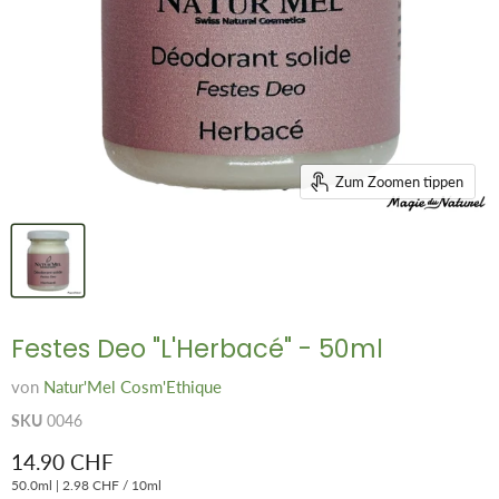
Zum Zoomen tippen
Festes Deo "L'Herbacé" - 50ml
von
Natur'Mel Cosm'Ethique
SKU
0046
Aktueller Preis
14.90 CHF
50.0ml
|
2.98 CHF
/
10ml