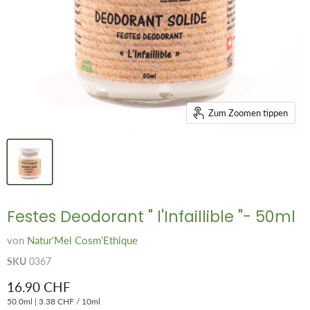
Zum Zoomen tippen
Festes Deodorant " l'Infaillible "- 50ml
von
Natur'Mel Cosm'Ethique
SKU
0367
Aktueller Preis
16.90 CHF
50.0ml
|
3.38 CHF
/
10ml