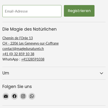
Registrieren
Email-Adresse
Die Magie des Natürlichen
Chemin de l’Orée 13
CH - 2206 Les Geneveys-sur-Coffrane
contact@magiedunaturel.ch
+41 (0) 32 859 10 38
WhatsApp :
+41328591038
Um
Folgen Sie uns
Email
Finden
Finden
Finden
La
Sie
Sie
Sie
Magie
uns
uns
uns