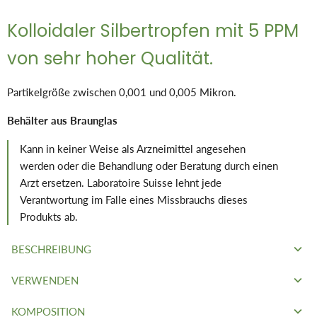
Kolloidaler Silbertropfen mit 5 PPM
von sehr hoher Qualität.
Partikelgröße zwischen 0,001 und 0,005 Mikron.
Behälter aus Braunglas
Kann in keiner Weise als Arzneimittel angesehen
werden oder die Behandlung oder Beratung durch einen
Arzt ersetzen. Laboratoire Suisse lehnt jede
Verantwortung im Falle eines Missbrauchs dieses
Produkts ab.
BESCHREIBUNG
VERWENDEN
Silbermetall wird seit der Antike wegen seiner
reinigenden
Eigenschaften
verwendet und ist jetzt in
kolloidaler Form
KOMPOSITION
Das Schweizer Gesetz verbietet es uns, Ansprüche,