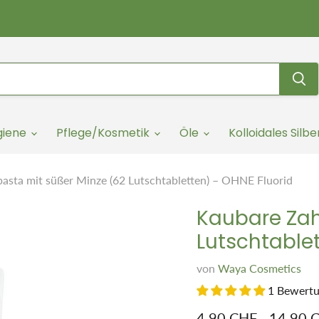
giene
Pflege/Kosmetik
Öle
Kolloidales Silbe
asta mit süßer Minze (62 Lutschtabletten) – OHNE Fluorid
Kaubare Zah
Lutschtablet
von
Waya Cosmetics
1 Bewert
4.90 CHF
-
14.90 