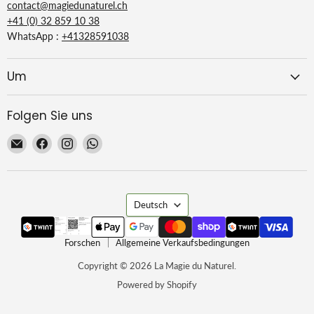
contact@magiedunaturel.ch
+41 (0) 32 859 10 38
WhatsApp :
+41328591038
Um
Folgen Sie uns
Email
Finden
Finden
Finden
La
Sie
Sie
Sie
Magie
uns
uns
uns
du
auf
auf
auf
Sprache
Naturel
Facebook
Instagram
WhatsApp
Deutsch
Forschen
Allgemeine Verkaufsbedingungen
Copyright © 2026 La Magie du Naturel.
Powered by Shopify