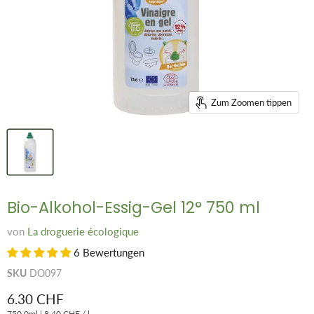
Zum Zoomen tippen
Bio-Alkohol-Essig-Gel 12° 750 ml
von
La droguerie écologique
6 Bewertungen
SKU
DO097
Aktueller Preis
6.30 CHF
750.0ml
|
8.40 CHF
/
l