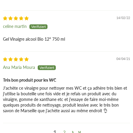
14/02/22
celine martin
Gel Vinaigre alcool Bio 12° 750 ml
04/04/21
Ana Maria Moura
Très bon produit pour les WC
J'achète ce vinaigre pour nettoyer mes WC et ça adhère très bien et
j'utilise la bouteille une fois vide et je refais un produit avec du
vinaigre, gomme de xanthane etc et j'essaye de faire moi-même
quelques produits de nettoyage, produit lessive avec le très bon
savon de Marseille que j'achète aussi au même endroit 👌
1
2