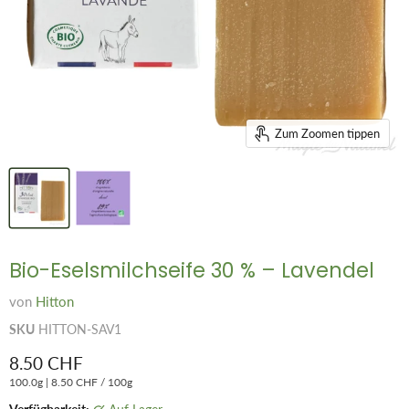
Zum Zoomen tippen
Bio-Eselsmilchseife 30 % – Lavendel
von
Hitton
SKU
HITTON-SAV1
Aktueller Preis
8.50 CHF
100.0g
|
8.50 CHF
/
100g