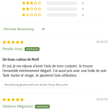
0
Auch „Speckstein“ genannt; klare Linien; guter Halt.
0
0
Authentische Seife vom Barbier aus Aleppo, (
HIER erhältlich
)
Sort by
Surgras, hochwertig, reich an Lorbeeröl und essentiellen
19/11/22
Fettsäuren, rein pflanzlich, ergiebig; bereitet die Haut vor,
Persida Joray
schützt sie vor Rasurbrand, verleiht zarter Haut ein
seidenmattes Finish; bändigt und bändigt die Haare.
Un beau cadeau de Noël
Et oui, je me réjouis d’avoir l’avis de mon conjoint. Je trouve
l’ensemble extrêmement élégant. J’ai aussi pris avec une huile de soin
Tadé. barbe et visage. Je ajouterai l’avis utilisateur.
Bewertung gesammelt von einem Shop-Besucher
11/01/22
Fabienne Mégevand