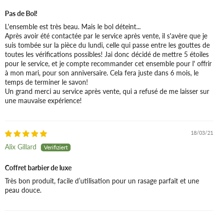
Pas de Bol!
L'ensemble est très beau. Mais le bol déteint...
Après avoir été contactée par le service après vente, il s'avère que je
suis tombée sur la pièce du lundi, celle qui passe entre les gouttes de
toutes les vérifications possibles! Jai donc décidé de mettre 5 étoiles
pour le service, et je compte recommander cet ensemble pour l' offrir
à mon mari, pour son anniversaire. Cela fera juste dans 6 mois, le
temps de terminer le savon!
Un grand merci au service après vente, qui a refusé de me laisser sur
une mauvaise expérience!
18/03/21
Alix Gillard
Coffret barbier de luxe
Très bon produit, facile d’utilisation pour un rasage parfait et une
peau douce.