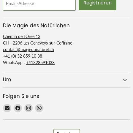
Registrieren
Email-Adresse
Die Magie des Natürlichen
Chemin de l’Orée 13
CH - 2206 Les Geneveys-sur-Coffrane
contact@magiedunaturel.ch
+41 (0) 32 859 10 38
WhatsApp :
+41328591038
Um
Folgen Sie uns
Email
Finden
Finden
Finden
La
Sie
Sie
Sie
Magie
uns
uns
uns
du
auf
auf
auf
Sprache
Naturel
Facebook
Instagram
WhatsApp