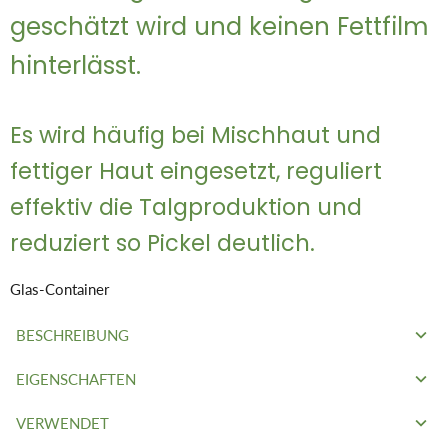
geschätzt wird und keinen Fettfilm
hinterlässt.
Es wird häufig bei Mischhaut und
fettiger Haut eingesetzt, reguliert
effektiv die Talgproduktion und
reduziert so Pickel deutlich.
Glas-Container
BESCHREIBUNG
EIGENSCHAFTEN
Mit einer Zusammensetzung, die dem menschlichen Talg
ähnelt, hat es eine bemerkenswerte Affinität zu Haut und Haar.
VERWENDET
Es schützt vor Austrocknung und verlangsamt den