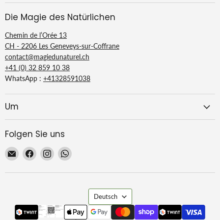
und Farbe
Die Magie des Natürlichen
Geruch
empfindlich
Chemin de l’Orée 13
CH - 2206 Les Geneveys-sur-Coffrane
Wichtige
Gadoleinsäure (65–80 %),
contact@magiedunaturel.ch
Fettsäuren
Erucasäure (10–20 %).
+41 (0) 32 859 10 38
WhatsApp :
+41328591038
Dichte
0,850 - 0,880 (20°C)
Um
Kontraindikationen)
Keiner
Folgen Sie uns
Email
Finden
Finden
Finden
La
Sie
Sie
Sie
Magie
uns
uns
uns
du
auf
auf
auf
Sprache
Naturel
Facebook
Instagram
WhatsApp
Deutsch