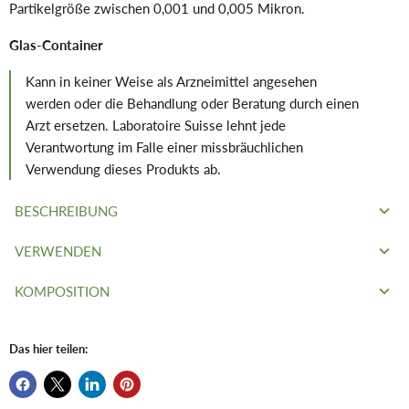
Partikelgröße zwischen 0,001 und 0,005 Mikron.
Glas-Container
Kann in keiner Weise als Arzneimittel angesehen
werden oder die Behandlung oder Beratung durch einen
Arzt ersetzen. Laboratoire Suisse lehnt jede
Verantwortung im Falle einer missbräuchlichen
Verwendung dieses Produkts ab.
BESCHREIBUNG
VERWENDEN
Silbermetall wird seit der Antike wegen seiner
reinigenden
Eigenschaften
verwendet und ist jetzt in
kolloidaler Form
KOMPOSITION
Das Schweizer Gesetz verbietet es uns, Ansprüche,
genau dosiert und energetisiert in Kaskaden
erhältlich, eine
Informationen oder Ratschläge bezüglich der Verwendung von
Garantie für Sicherheit und Wirksamkeit.
Bidestilliertes Wasser, 99,99 % reines Silber (Konzentration
kolloidalem Silber zu stellen.
Das hier teilen:
Natürliches kolloidales Silber
10 mg/L)
10 ppm deckt mehrere
Anwendungen ab und ist ein
wesentlicher Bestandteil der
Für den internen und externen Gebrauch
täglichen Pflege
.