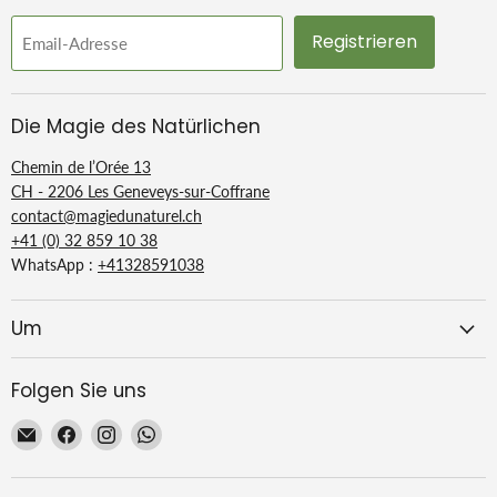
Registrieren
Email-Adresse
Die Magie des Natürlichen
Chemin de l’Orée 13
CH - 2206 Les Geneveys-sur-Coffrane
contact@magiedunaturel.ch
+41 (0) 32 859 10 38
WhatsApp :
+41328591038
Um
Folgen Sie uns
Email
Finden
Finden
Finden
La
Sie
Sie
Sie
Magie
uns
uns
uns