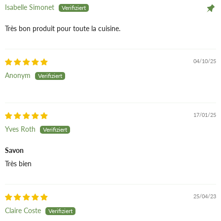
Isabelle Simonet
Bei Textilien Produkt vor Gebrauch an einer unauffälligen
Très bon produit pour toute la cuisine.
Stelle testen.
04/10/25
Anonym
17/01/25
Yves Roth
Savon
Très bien
25/04/23
Claire Coste