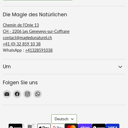
Die Magie des Natürlichen
Chemin de l’Orée 13
CH - 2206 Les Geneveys-sur-Coffrane
contact@magiedunaturel.ch
+41 (0) 32 859 10 38
WhatsApp :
+41328591038
Um
Folgen Sie uns
Email
Finden
Finden
Finden
La
Sie
Sie
Sie
Magie
uns
uns
uns
du
auf
auf
auf
Sprache
Naturel
Facebook
Instagram
WhatsApp
Deutsch