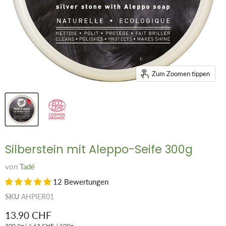
Zum Zoomen tippen
Silberstein mit Aleppo-Seife 300g
von
Tadé
12 Bewertungen
SKU
AHPIER01
Aktueller Preis
13.90 CHF
300.0g
|
4.63 CHF
/
100g