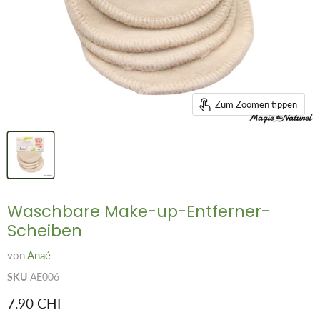
Zum Zoomen tippen
Waschbare Make-up-Entferner-
Scheiben
von
Anaé
SKU
AE006
Aktueller Preis
7.90 CHF