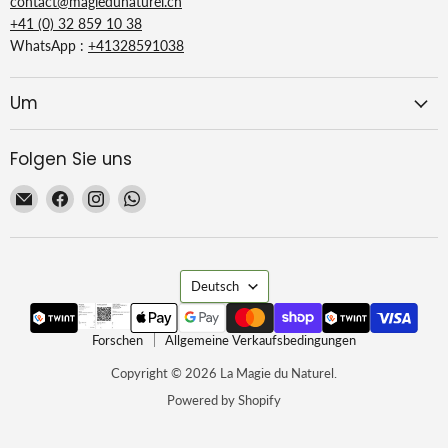
contact@magiedunaturel.ch
+41 (0) 32 859 10 38
WhatsApp :
+41328591038
Um
Folgen Sie uns
Email
Finden
Finden
Finden
La
Sie
Sie
Sie
Magie
uns
uns
uns
du
auf
auf
auf
Sprache
Naturel
Facebook
Instagram
WhatsApp
Deutsch
Forschen
Allgemeine Verkaufsbedingungen
Copyright © 2026 La Magie du Naturel.
Powered by Shopify