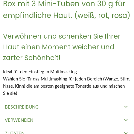
Box mit 3 Mini-Tuben von 30 g für
empfindliche Haut. (weiß, rot, rosa)
Verwöhnen und schenken Sie Ihrer
Haut einen Moment weicher und
zarter Schönheit!
Ideal für den Einstieg in Multimasking
Wählen Sie für das Multimasking für jeden Bereich (Wange, Stirn,
Nase, Kinn) die am besten geeignete Tonerde aus und mischen
Sie sie!
BESCHREIBUNG
VERWENDEN
Roter Ton
ist besonders reich an Mineralien und Eisenoxiden.
Es macht die Haut weich und offenbart ihre ganze
ZUTATEN