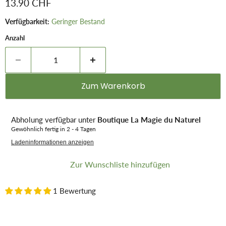
Aktueller Preis
13.90 CHF
Verfügbarkeit:
Geringer Bestand
Anzahl
Zum Warenkorb
Abholung verfügbar unter
Boutique La Magie du Naturel
Gewöhnlich fertig in 2 - 4 Tagen
Ladeninformationen anzeigen
Zur Wunschliste hinzufügen
1 Bewertung