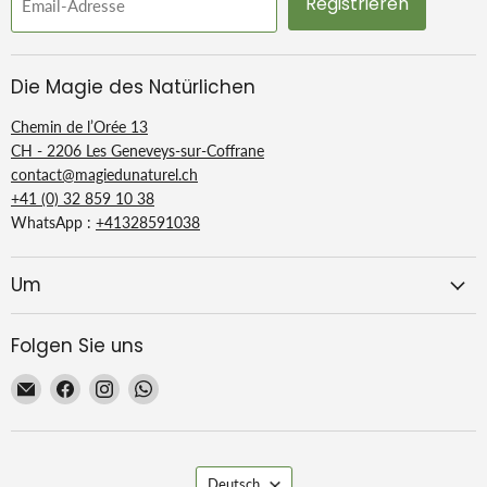
Registrieren
Email-Adresse
Die Magie des Natürlichen
Chemin de l’Orée 13
CH - 2206 Les Geneveys-sur-Coffrane
contact@magiedunaturel.ch
+41 (0) 32 859 10 38
WhatsApp :
+41328591038
Um
Folgen Sie uns
Email
Finden
Finden
Finden
La
Sie
Sie
Sie
Magie
uns
uns
uns
du
auf
auf
auf
Sprache
Naturel
Facebook
Instagram
WhatsApp
Deutsch