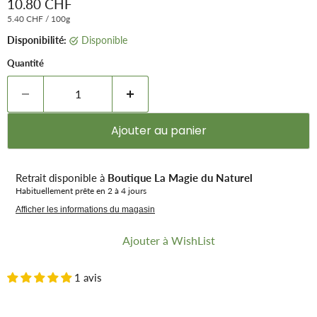
Prix remisé
10.80 CHF
5.40 CHF
/
100g
Disponibilité:
Disponible
Quantité
Ajouter au panier
Retrait disponible à
Boutique La Magie du Naturel
Habituellement prête en 2 à 4 jours
Afficher les informations du magasin
Ajouter à WishList
1 avis