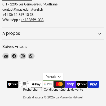
CH - 2206 Les Geneveys-sur-Coffrane
contact@magiedunaturel.ch
+41 (0) 32 859 10 38
WhatsApp :
+41328591038
A propos
Suivez-nous
Email
Trouvez-
Trouvez-
Trouvez-
La
nous
nous
nous
Magie
sur
sur
sur
du
Facebook
Instagram
WhatsApp
Langue
Naturel
Français
Rechercher
Conditions générale de vente
Droits d'auteur © 2026 La Magie du Naturel.