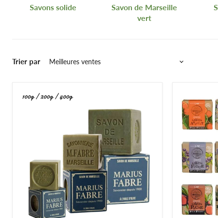
Savons solide
Savon de Marseille
S
vert
Savon de Marseille
Le
savon de Marseille
est à la fois utilisé en savon pour les 
Trier par
donne accès à un large choix de savons de Marseille pour pr
Savon en pâte
Cambouis, graisse, peinture, le
savon en pâte naturel grattan
traditionnel hammam
aura tout pour plaire avec ses vertus n
Des savons hypoallergéniques adaptés à chaque situation !
Accessoires pour savon
Parce que La Magie du Naturel pense à tout, et surtout à v