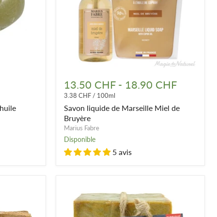
Savon
liquide
13.50 CHF
-
18.90 CHF
de
3.38 CHF
/
100ml
Marseille
Miel
huile
Savon liquide de Marseille Miel de
de
Bruyère
Bruyère
Marius Fabre
Disponible
5 avis