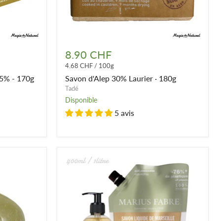
Savon
d'Alep
8.90 CHF
30%
4.68 CHF
/
100g
Laurier
·
 5% - 170g
Savon d'Alep 30% Laurier · 180g
180g
Tadé
Disponible
5 avis