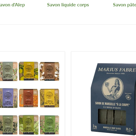
avon d'Alep
Savon liquide corps
Savon pât
mains et en savon pour le corps, mais il l’est aussi pour nettoyer
endre soin de vous au quotidien.
t
est l’allié parfait des mains très sales ou tachées. Pour les pea
ettoyantes et drainantes.
ous, nous vous proposons un large choix d’accessoires pour savo