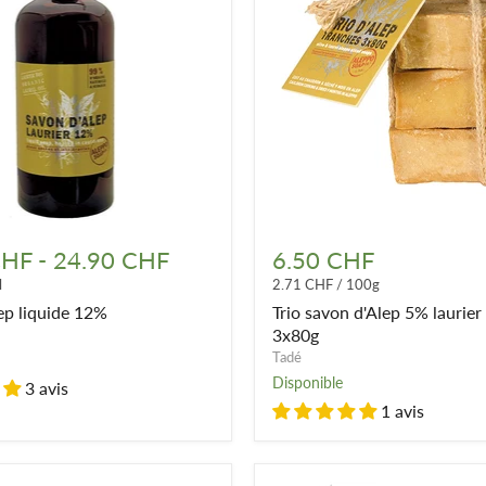
Trio
savon
CHF
-
24.90 CHF
6.50 CHF
d'Alep
l
2.71 CHF
/
100g
5%
laurier
ep liquide 12%
Trio savon d'Alep 5% laurier
-
3x80g
Tranches
Tadé
3x80g
Disponible
3 avis
1 avis