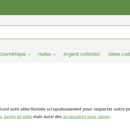
/Cosmétique
Huiles
Argent colloïdal
Idées ca
rel sont sélectionnés scrupuleusement pour respecter votre pea
e
,
savon en pâte
mais aussi des
accessoires pour savon
.