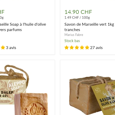
Savon
de
HF
14.90 CHF
Marseille
0g
1.49 CHF
/
100g
vert
1kg
ille Soap à l'huile d'olive
Savon de Marseille vert 1kg
en
vers parfums
tranches
tranches
Marius Fabre
Stock bas
3 avis
27 avis