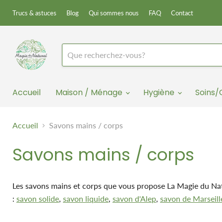
Trucs & astuces
Blog
Qui sommes nous
FAQ
Contact
Accueil
Maison / Ménage
Hygiène
Soins
Accueil
Savons mains / corps
Savons mains / corps
Les savons mains et corps que vous propose La Magie du Natu
:
savon solide
,
savon liquide
,
savon d'Alep
,
savon de Marseill