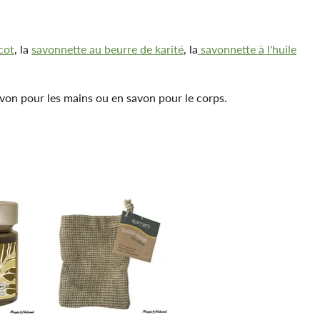
cot
, la
savonnette au beurre de karité
, la
savonnette à l'huile
savon pour les mains ou en savon pour le corps.
te neutre
, le
savon naturel neutre
, le
savon liquide à la fleur
ns et en savons pour le corps.
es dermatologiques. Ainsi, si vous recherchez un savon
et
pain d’Alep
soigneusement sélectionnés par
La Magie du