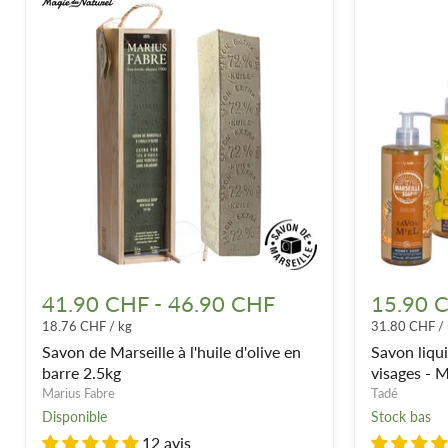
Savon
Savon
de
liquide
41.90 CHF
-
46.90 CHF
15.90 
Marseille
parfumé
18.76 CHF
/
kg
31.80 CHF
/
à
mains,
l'huile
corps,
Savon de Marseille à l'huile d'olive en
Savon liqu
d'olive
visages
barre 2.5kg
visages - M
en
-
Marius Fabre
Tadé
barre
Marseille
Disponible
Stock bas
2.5kg
Soap
12 avis