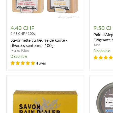
Savonnette
Pain
au
d'Alep
4.40 CHF
9.50 C
beurre
40%
2.93 CHF
/
100g
Pain d'Ale
de
·
karité
Savon
Exigeante 
Savonnette au beurre de karité -
-
Peau
diverses senteurs - 100g
Tadé
diverses
Exigeante
Marius Fabre
Disponible
senteurs
&
Disponible
-
Délicate
100g
4 avis