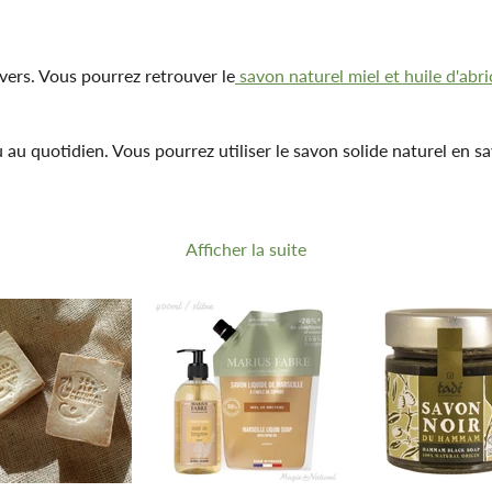
vers. Vous pourrez retrouver le
savon naturel miel et huile d'abri
u au quotidien. Vous pourrez utiliser le savon solide naturel en 
Afficher la suite
savon liquide de Marseille
, le
savon d’Alep liquide
, la
base lavan
iquides naturels sont à la fois utilisables en savons pour les mai
iculièrement adapté aux peaux abîmées ou sujettes à des problèm
is par exemple, vous trouverez tout un ensemble de savon d’Alep 