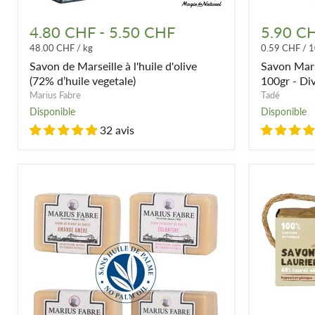
couper le savon
, le
sac à savon
ou encore la
boîte à savon
.
Savon
Savon
de
Marseille
4.80 CHF
-
5.50 CHF
5.90 C
Marseille
Soap
48.00 CHF
/
kg
0.59 CHF
/
1
à
à
l'huile
l'huile
Savon de Marseille à l'huile d'olive
Savon Marse
d'olive
d'olive
(72% d’huile vegetale)
100gr - Di
(72%
100gr
Marius Fabre
Tadé
d’huile
-
Disponible
Disponible
vegetale)
Divers
parfums
32 avis