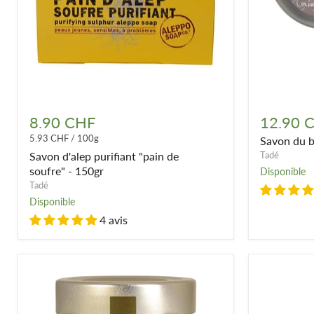
Savon
Savon
d'alep
du
8.90 CHF
12.90 
purifiant
barbier
5.93 CHF
/
100g
Savon du b
"pain
de
Savon d'alep purifiant "pain de
Tadé
soufre" -
soufre" - 150gr
Disponible
150gr
Tadé
Disponible
4 avis