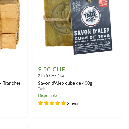
Savon
d'Alep
9.50 CHF
cube
23.75 CHF
/
kg
de
400g
 - Tranches
Savon d'Alep cube de 400g
Tadé
Disponible
2 avis