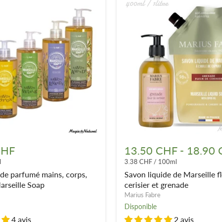
Savon
liquide
CHF
13.50 CHF
-
18.90
de
l
3.38 CHF
/
100ml
Marseille
fleur
ide parfumé mains, corps,
Savon liquide de Marseille f
de
arseille Soap
cerisier et grenade
cerisier
Marius Fabre
et
Disponible
grenade
4 avis
2 avis