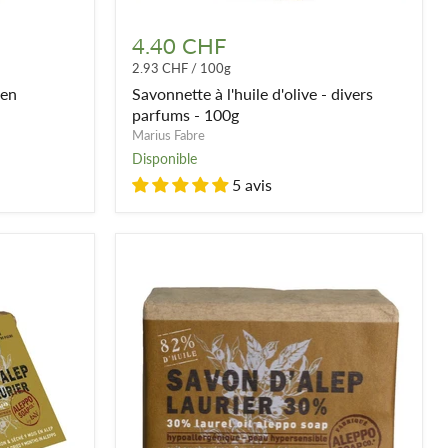
Savonnette
à
4.40 CHF
l'huile
2.93 CHF
/
100g
d'olive
-
 en
Savonnette à l'huile d'olive - divers
divers
parfums - 100g
parfums
Marius Fabre
-
Disponible
100g
5 avis