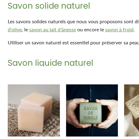
Savon solide naturel
Les savons solides naturels que nous vous proposons sont di
d'olive
, le
savon au lait d'ânesse
ou encore le
savon à froid
.
Utiliser un savon naturel est essentiel pour préserver sa pea
Savon liquide naturel
Parmi notre sélection de savon liquide naturel on retrouve le
d’olivier
ou encore le
savon liquide à la lavande
. Ces savons l
Savon d'Alep
Le
savon d’Alep
est reconnu pour être un savon doux et part
adapté aux peaux fragiles ou calmant l’eczéma ou le psorias
Naturel
.