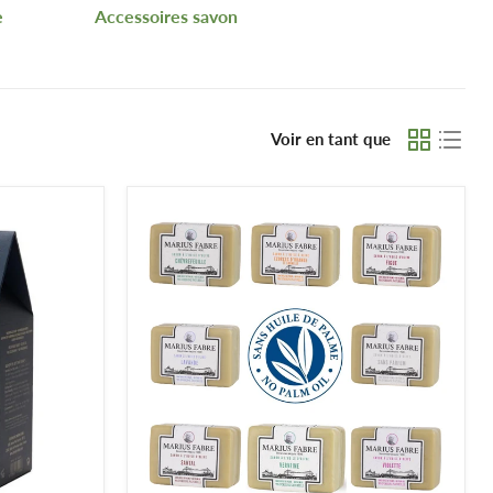
e
Accessoires savon
 efficacement sa maison. Ainsi, La Magie du Naturel vous
Voir en tant que
ux fraîchement épilées en revanche, le
savon en pâte
n comme le
flacon pompe en verre
, le
porte savon
, le
fil à