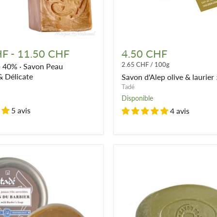
Savon
d'Alep
HF
-
11.50 CHF
4.50 CHF
olive
2.65 CHF
/
100g
p 40% · Savon Peau
&
laurier
& Délicate
Savon d'Alep olive & laurier
5%
Tadé
-
Disponible
170g
5 avis
4 avis