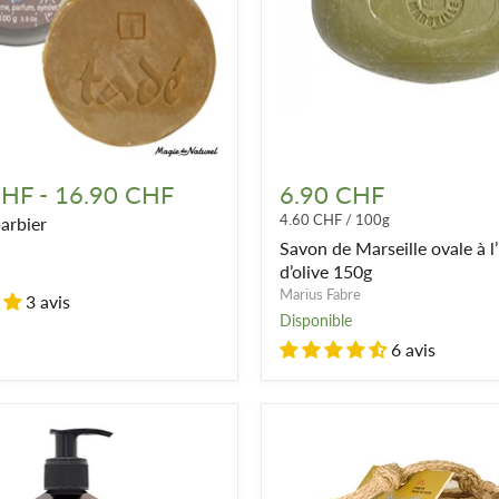
Savon
de
CHF
-
16.90 CHF
6.90 CHF
Marseille
4.60 CHF
/
100g
arbier
ovale
à
Savon de Marseille ovale à l’
l’huile
d’olive 150g
d’olive
Marius Fabre
3 avis
150g
Disponible
6 avis