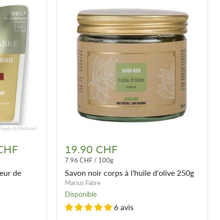
Savon
noir
 CHF
19.90 CHF
corps
7.96 CHF
/
100g
à
l'huile
leur de
Savon noir corps à l'huile d'olive 250g
d'olive
Marius Fabre
250g
Disponible
6 avis