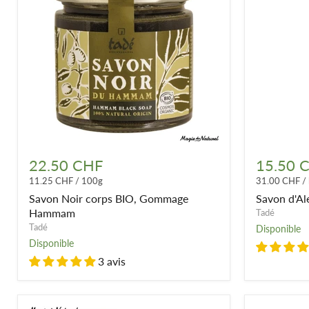
Savon
Savon
Noir
d'Alep
22.50 CHF
15.50 
corps
liquide
11.25 CHF
/
100g
31.00 CHF
/
BIO,
12%
Gommage
Savon Noir corps BIO, Gommage
Savon d'Al
Hammam
Hammam
Tadé
Tadé
Disponible
Disponible
3 avis