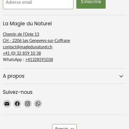
S'inscrire
Adresse email
La Magie du Naturel
Chemin de l’Orée 13
CH - 2206 Les Geneveys-sur-Coffrane
contact@magiedunaturel.ch
+41 (0) 32 859 10 38
WhatsApp :
+41328591038
A propos
Suivez-nous
Email
Trouvez-
Trouvez-
Trouvez-
La
nous
nous
nous
Magie
sur
sur
sur
du
Facebook
Instagram
WhatsApp
Langue
Naturel
Français