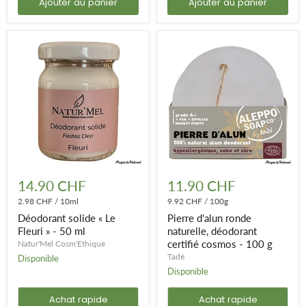
solide naturel ainsi que le déodorant crème naturel sont enrichis
Ajouter au panier
Ajouter au panier
en huile végétale de coco, idéale pour ses propriétés anti-
microbiennes. Vous y retrouverez aussi de la cire d’abeille
permettant une texture stable dans le temps.
Déodorant
Pierre
solide
d'alun
14.90 CHF
11.90 CHF
«
ronde
Le
2.98 CHF
/
10ml
naturelle,
9.92 CHF
/
100g
Fleuri
déodorant
Déodorant solide « Le
Pierre d'alun ronde
»
certifié
Fleuri » - 50 ml
naturelle, déodorant
-
cosmos
certifié cosmos - 100 g
Natur'Mel Cosm'Ethique
50
-
ml
100
Tadé
Disponible
g
Disponible
Achat rapide
Achat rapide