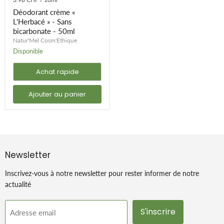
L'Herbacé
»
Déodorant crème «
-
L'Herbacé » - Sans
Sans
bicarbonate - 50ml
bicarbonate
-
Natur'Mel Cosm'Ethique
50ml
Disponible
Achat rapide
Ajouter au panier
Newsletter
Inscrivez-vous à notre newsletter pour rester informer de notre
actualité
S'inscrire
Adresse email