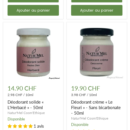
Ajouter au panier
Ajouter au panier
Déodorant
Déodorant
solide
crème
14.90 CHF
19.90 CHF
«
«
L'Herbacé
2.98 CHF
/
10ml
Le
3.98 CHF
/
10ml
»
Fleuri
Déodorant solide «
Déodorant crème « Le
-
»
L'Herbacé » - 50ml
Fleuri » - Sans bicarbonate
50ml
-
- 50ml
Natur'Mel Cosm'Ethique
Sans
bicarbonate
Natur'Mel Cosm'Ethique
Disponible
-
Disponible
1 avis
50ml