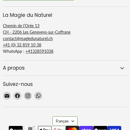
La Magie du Naturel
Chemin de l’Orée 13
CH - 2206 Les Geneveys-sur-Coffrane
contact@magiedunaturel.ch
+41 (0) 32 859 10 38
WhatsApp :
+41328591038
A propos
Suivez-nous
Email
Trouvez-
Trouvez-
Trouvez-
La
nous
nous
nous
Magie
sur
sur
sur
du
Facebook
Instagram
WhatsApp
Langue
Naturel
Français