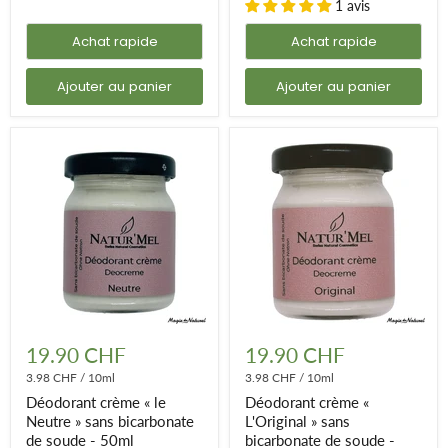
1 avis
Achat rapide
Achat rapide
Ajouter au panier
Ajouter au panier
Déodorant
Déodorant
crème
crème
19.90 CHF
19.90 CHF
«
«
le
3.98 CHF
/
10ml
L'Original
3.98 CHF
/
10ml
Neutre
»
Déodorant crème « le
Déodorant crème «
»
sans
Neutre » sans bicarbonate
L'Original » sans
sans
bicarbonate
de soude - 50ml
bicarbonate de soude -
bicarbonate
de