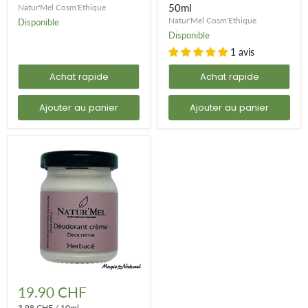
de
soude
50ml
Natur'Mel Cosm'Ethique
soude
-
Natur'Mel Cosm'Ethique
Disponible
-
50ml
Disponible
50ml
1 avis
Achat rapide
Achat rapide
Ajouter au panier
Ajouter au panier
Déodorant
crème
19.90 CHF
«
3.98 CHF
/
10ml