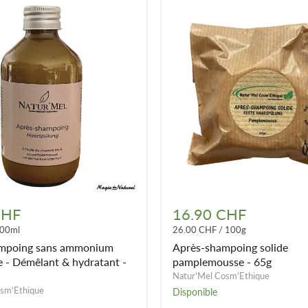
Après-
shampoing
CHF
16.90 CHF
solide
00ml
26.00 CHF
/
100g
pamplemousse
e
-
mpoing sans ammonium
Après-shampoing solide
65g
e - Démêlant & hydratant -
pamplemousse - 65g
Natur'Mel Cosm'Ethique
sm'Ethique
Disponible