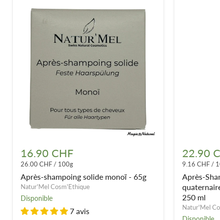
Après-
Après-
shampoing
Shampoing
16.90 CHF
22.90 
solide
sans
26.00 CHF
/
100g
9.16 CHF
/
1
monoï
ammonium
-
quaternair
Après-shampoing solide monoï - 65g
Après-Sha
65g
-
quaternair
Natur'Mel Cosm'Ethique
Démêlant
250 ml
Disponible
&
Natur'Mel Co
7 avis
hydratant
Disponible
-