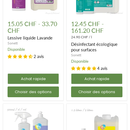
Lessive
Désinfectant
liquide
écologique
15.05 CHF
-
33.70
12.45 CHF
-
Lavande
pour
CHF
161.20 CHF
surfaces
24.90 CHF
/
l
Lessive liquide Lavande
Sonett
Désinfectant écologique
Disponible
pour surfaces
Sonett
2 avis
Disponible
4 avis
Achat rapide
Achat rapide
Choisir des options
Choisir des options