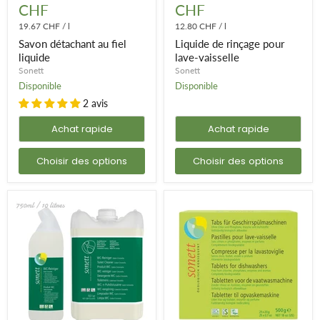
CHF
CHF
fiel
pour
liquide
lave-
19.67 CHF
/
l
12.80 CHF
/
l
vaisselle
Savon détachant au fiel
Liquide de rinçage pour
liquide
lave-vaisselle
Sonett
Sonett
Disponible
Disponible
2 avis
Achat rapide
Achat rapide
Choisir des options
Choisir des options