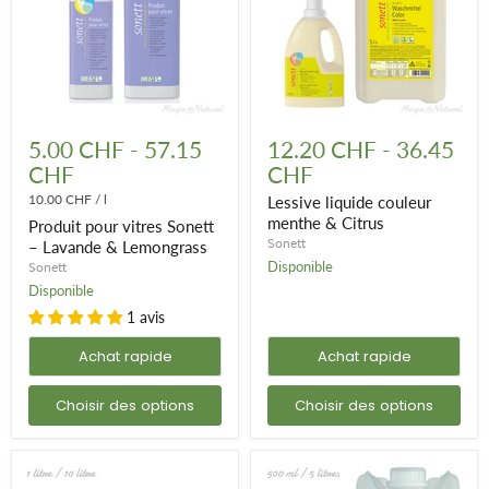
Produit
Lessive
pour
liquide
5.00 CHF
-
57.15
12.20 CHF
-
36.45
vitres
couleur
CHF
CHF
Sonett
menthe
–
&
10.00 CHF
/
l
Lessive liquide couleur
Lavande
Citrus
menthe & Citrus
Produit pour vitres Sonett
&
Sonett
Lemongrass
– Lavande & Lemongrass
Disponible
Sonett
Disponible
1 avis
Achat rapide
Achat rapide
Choisir des options
Choisir des options