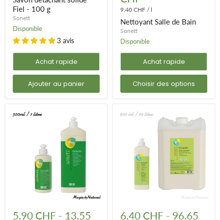
-
Fiel - 100 g
9.40 CHF
/
l
Transparence des ingrédients :
Sonett déclare tous les
100
Sonett
Nettoyant Salle de Bain
g
ingrédients utilisés sur ses emballages.
Disponible
Sonett
Additif balsamique dynamisé :
Dans un processus particulier,
3 avis
Disponible
l'additif balsamique des produits est dynamisé dans un oloïde,
garantissant un produit de haute qualité énergétique.
Achat rapide
Achat rapide
Les produits Sonett sont conçus pour
prendre soin de votre maison
Ajouter au panier
Choisir des options
et de votre santé
, tout en respectant l’environnement.
Savon
Liquide
détachant
de
5.90 CHF
-
13.55
6.40 CHF
-
96.65
au
rinçage