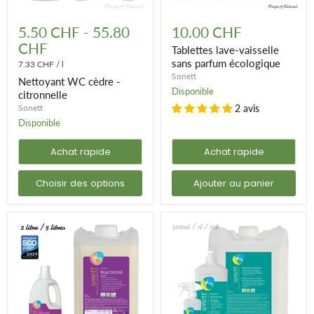
Nettoyant
Tablettes
WC
lave-
5.50 CHF
-
55.80
10.00 CHF
cèdre
vaisselle
CHF
-
sans
Tablettes lave-vaisselle
citronnelle
parfum
sans parfum écologique
7.33 CHF
/
l
écologique
Sonett
Nettoyant WC cèdre -
Disponible
citronnelle
Sonett
2 avis
Disponible
Achat rapide
Achat rapide
Choisir des options
Ajouter au panier