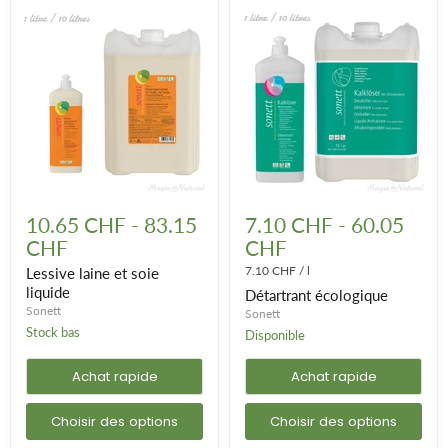
Lessive
Détartrant
laine
écologique
10.65 CHF
-
83.15
7.10 CHF
-
60.05
et
CHF
CHF
soie
liquide
7.10 CHF
/
l
Lessive laine et soie
liquide
Détartrant écologique
Sonett
Sonett
Stock bas
Disponible
Achat rapide
Achat rapide
Choisir des options
Choisir des options