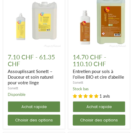
Assouplissant
Entretien
Sonett
pour
7.10 CHF
-
61.35
14.70 CHF
-
–
sols
CHF
110.10 CHF
Douceur
à
et
l'olive
Assouplissant Sonett –
Entretien pour sols à
soin
BIO
Douceur et soin naturel
l'olive BIO et cire d'abeille
naturel
et
pour votre linge
Sonett
pour
cire
votre
d'abeille
Sonett
Stock bas
linge
Disponible
1 avis
Achat rapide
Achat rapide
Choisir des options
Choisir des options