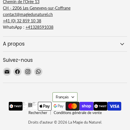
Chemin de l’Orée 13
CH - 2206 Les Geneveys-sur-Coffrane
contact@magiedunaturel.ch
+41 (0) 32 859 10 38
WhatsApp :
+41328591038
A propos
Suivez-nous
Email
Trouvez-
Trouvez-
Trouvez-
La
nous
nous
nous
Magie
sur
sur
sur
du
Facebook
Instagram
WhatsApp
Langue
Naturel
Français
Rechercher
Conditions générale de vente
Droits d'auteur © 2026 La Magie du Naturel.