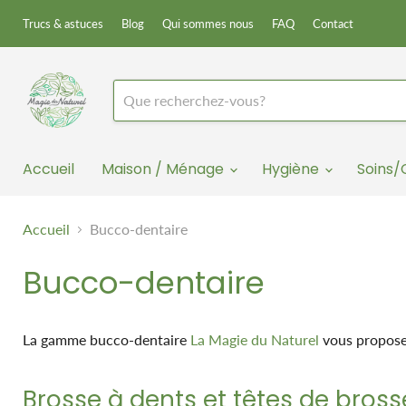
Trucs & astuces
Blog
Qui sommes nous
FAQ
Contact
Accueil
Maison / Ménage
Hygiène
Soins
Accueil
Bucco-dentaire
Bucco-dentaire
La gamme bucco-dentaire
La Magie du Naturel
vous propose
Brosse à dents et têtes de bross