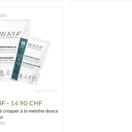
HF
-
14.90 CHF
 à croquer à la menthe douce
or
ics