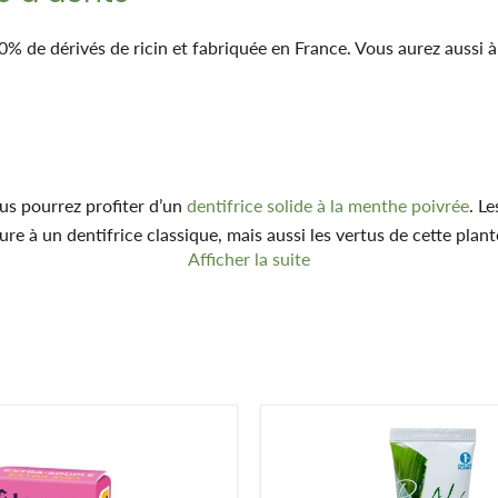
% de dérivés de ricin et fabriquée en France. Vous aurez aussi a
ous pourrez profiter d’un
dentifrice solide à la menthe poivrée
. Le
eure à un dentifrice classique, mais aussi les vertus de cette plan
Afficher la suite
us profiterez d’un dentifrice naturel vous permettant de prendre s
rmet de booster la circulation du sang, d’accélérer le processus
à l’aloé vera ! Mauvaise haleine : découvrez les
pastilles de denti