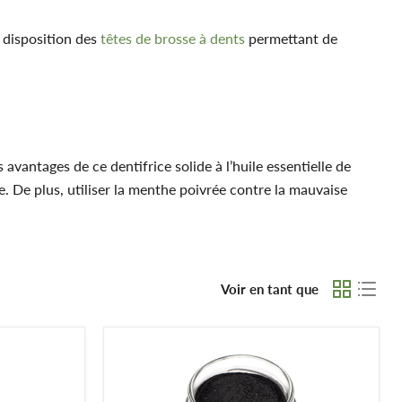
̀ disposition des
têtes de brosse à dents
permettant de
s avantages de ce dentifrice solide à l’huile essentielle de
te. De plus, utiliser la menthe poivrée contre la mauvaise
oin de vous et de vous garantir une haleine fraîche pour
 de cicatrisation des micro-plaies de la bouche et aussi
Voir en tant que
frice
à croquer ! Et pour blanchir ses dents naturellement,