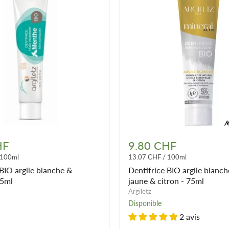
Dentifrice
BIO
HF
9.80 CHF
argile
100ml
13.07 CHF
/
100ml
blanche,
argile
BIO argile blanche &
Dentifrice BIO argile blanche
jaune
75ml
jaune & citron - 75ml
&
Argiletz
citron
Disponible
-
75ml
2 avis