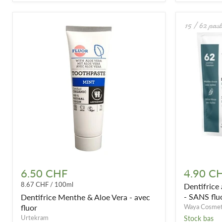
Dentifrice
Dentifrice
Menthe
à
6.50 CHF
4.90 C
&
croquer
8.67 CHF
/
100ml
Dentifrice
Aloe
à
Vera
la
- SANS flu
Dentifrice Menthe & Aloe Vera - avec
-
menthe
fluor
Waya Cosmet
avec
douce
Urtekram
Stock bas