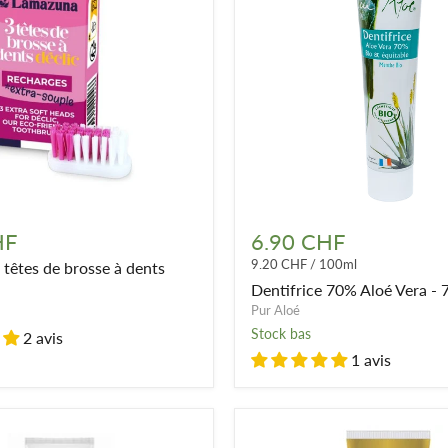
Dentifrice
70%
HF
6.90 CHF
Aloé
9.20 CHF
/
100ml
 têtes de brosse à dents
Vera
-
Dentifrice 70% Aloé Vera - 
75ml
Pur Aloé
Stock bas
2 avis
1 avis