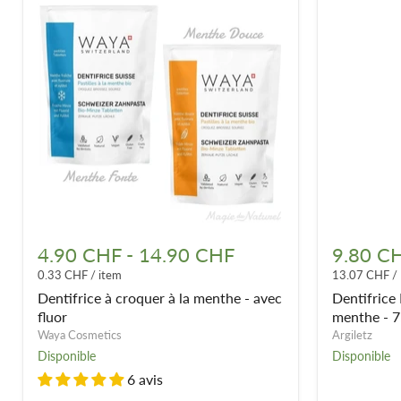
Dentifrice
Dentifrice
à
BIO
4.90 CHF
-
14.90 CHF
9.80 C
croquer
argile
0.33 CHF
/
item
13.07 CHF
/
à
blanche
la
&
Dentifrice à croquer à la menthe - avec
Dentifrice 
menthe
menthe
fluor
menthe - 
-
-
Waya Cosmetics
Argiletz
avec
75ml
Disponible
Disponible
fluor
6 avis