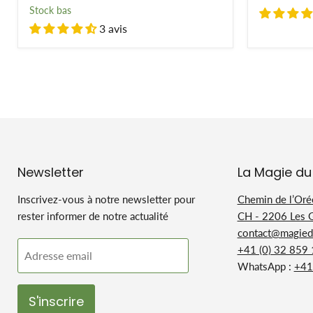
fluor
-
Stock bas
SANS
fluor
3 avis
Newsletter
La Magie du
Inscrivez-vous à notre newsletter pour
Chemin de l’Oré
rester informer de notre actualité
CH - 2206 Les 
contact@magiedu
+41 (0) 32 859
Adresse email
WhatsApp :
+41
S'inscrire