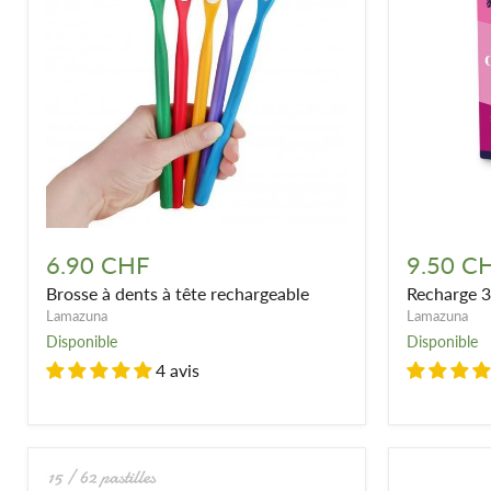
Brosse
Recharge
à
3
6.90 CHF
9.50 C
dents
têtes
Brosse à dents à tête rechargeable
Recharge 3
à
de
tête
brosse
Lamazuna
Lamazuna
rechargeable
à
Disponible
Disponible
dents
4 avis