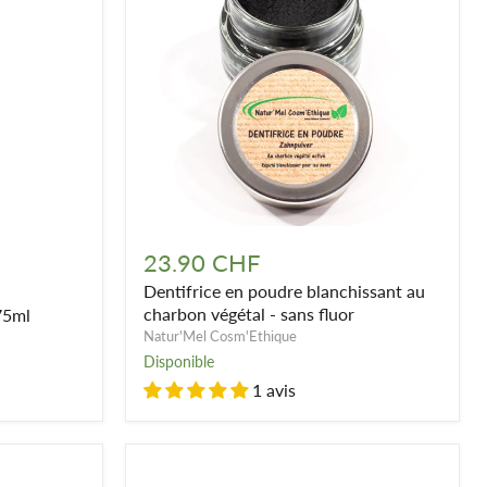
Dentifrice
en
23.90 CHF
poudre
Dentifrice en poudre blanchissant au
blanchissant
au
charbon végétal - sans fluor
75ml
charbon
Natur'Mel Cosm'Ethique
végétal
Disponible
-
1 avis
sans
fluor