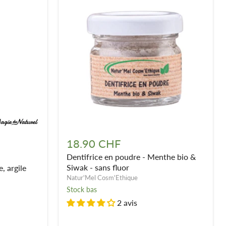
Dentifrice
en
18.90 CHF
poudre
Dentifrice en poudre - Menthe bio &
-
Menthe
Siwak - sans fluor
, argile
bio
Natur'Mel Cosm'Ethique
&
Stock bas
Siwak
2 avis
-
sans
fluor