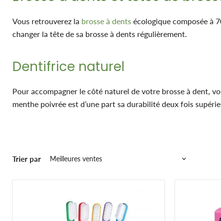
Vous retrouverez la
brosse à dents
écologique composée à 70
changer la tête de sa brosse à dents régulièrement.
Dentifrice naturel
Pour accompagner le côté naturel de votre brosse à dent, v
menthe poivrée est d’une part sa durabilité deux fois supéri
haleine est une astuce connue pour son efficacité. Alors, vo
longtemps !
Vous pourrez aussi profiter d’un
dentifrice à l’aloé vera
qui pe
Trier par
d’apaiser et revitaliser les gencives.
Problème de gencive qui saigne : utilisez le dentifrice naturel 
rien de tel que le
dentifrice en poudre au charbon végétal
!