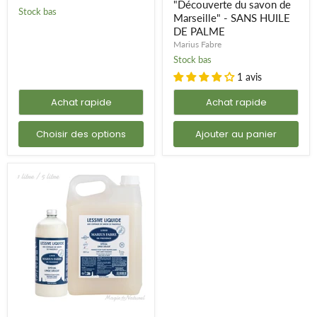
savon
"Découverte du savon de
Stock bas
de
Marseille" - SANS HUILE
Marseille"
DE PALME
-
Marius Fabre
SANS
HUILE
Stock bas
DE
1 avis
PALME
Achat rapide
Achat rapide
Choisir des options
Ajouter au panier
Lessive