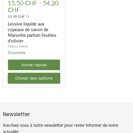
liquide
15.50 CHF
-
54.20
aux
CHF
copeaux
de
15.50 CHF
/
l
savon
Lessive liquide aux
de
Marseille
copeaux de savon de
parfum
Marseille parfum Feuilles
Feuilles
d'olivier
d'olivier
Marius Fabre
Disponible
Achat rapide
Choisir des options
Newsletter
Inscrivez-vous à notre newsletter pour rester informer de notre
actualité