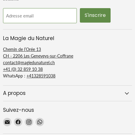
S'inscrire
Adresse email
La Magie du Naturel
Chemin de l’Orée 13
CH - 2206 Les Geneveys-sur-Coffrane
contact@magiedunaturel.ch
+41 (0) 32 859 10 38
WhatsApp :
+41328591038
A propos
Suivez-nous
Email
Trouvez-
Trouvez-
Trouvez-
La
nous
nous
nous
Magie
sur
sur
sur