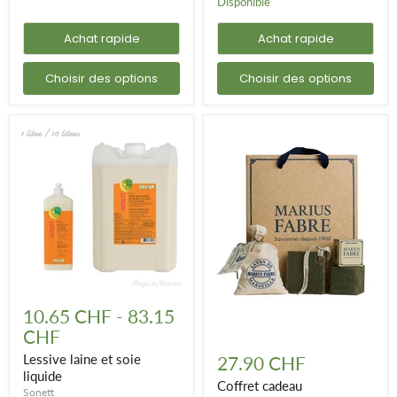
Disponible
Achat rapide
Achat rapide
Choisir des options
Choisir des options
Lessive
laine
10.65 CHF
-
83.15
et
CHF
soie
Coffret
liquide
cadeau
Lessive laine et soie
27.90 CHF
"Découverte
liquide
du
Coffret cadeau
Sonett