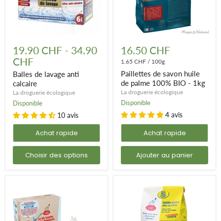
Balles
Paillettes
de
de
19.90 CHF
-
34.90
16.50 CHF
lavage
savon
CHF
anti
huile
1.65 CHF
/
100g
calcaire
de
Paillettes de savon huile
Balles de lavage anti
palme
de palme 100% BIO - 1kg
calcaire
100%
La droguerie écologique
La droguerie écologique
BIO
-
Disponible
Disponible
1kg
4 avis
10 avis
Achat rapide
Achat rapide
Choisir des options
Ajouter au panier