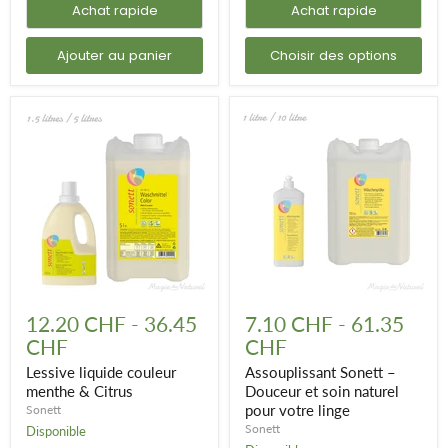
Achat rapide
Achat rapide
Ajouter au panier
Choisir des options
Lessive
Assouplissant
liquide
Sonett
12.20 CHF
-
36.45
7.10 CHF
-
61.35
couleur
–
CHF
CHF
menthe
Douceur
&
et
Lessive liquide couleur
Assouplissant Sonett –
Citrus
soin
menthe & Citrus
Douceur et soin naturel
naturel
pour votre linge
Sonett
pour
votre
Sonett
Disponible
linge