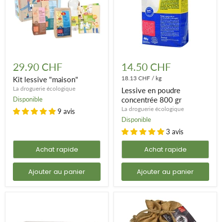
Kit
Lessive
lessive
en
29.90 CHF
14.50 CHF
"maison"
poudre
concentrée
18.13 CHF
/
kg
Kit lessive "maison"
800
La droguerie écologique
Lessive en poudre
gr
Disponible
concentrée 800 gr
La droguerie écologique
9 avis
Disponible
3 avis
Achat rapide
Achat rapide
Ajouter au panier
Ajouter au panier