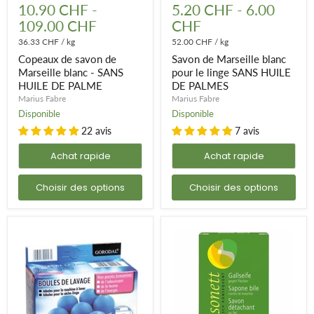
de
de
10.90 CHF
-
5.20 CHF
-
6.00
savon
Marseille
109.00 CHF
CHF
de
blanc
Marseille
pour
36.33 CHF
/
kg
52.00 CHF
/
kg
blanc
le
Copeaux de savon de
Savon de Marseille blanc
-
linge
SANS
SANS
Marseille blanc - SANS
pour le linge SANS HUILE
HUILE
HUILE
HUILE DE PALME
DE PALMES
DE
DE
Marius Fabre
Marius Fabre
PALME
PALMES
Disponible
Disponible
22 avis
7 avis
Achat rapide
Achat rapide
Choisir des options
Choisir des options