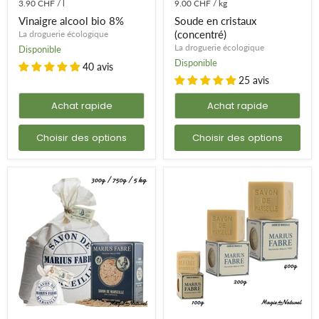
3.90 CHF
/
l
9.00 CHF
/
kg
Vinaigre alcool bio 8%
Soude en cristaux
(concentré)
La droguerie écologique
La droguerie écologique
Disponible
Disponible
40 avis
25 avis
Achat rapide
Achat rapide
Choisir des options
Choisir des options
Copeaux
Savon