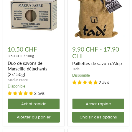
Duo
Paillettes
de
de
10.50 CHF
9.90 CHF
-
17.90
savons
savon
CHF
de
3.50 CHF
/
100g
d'Alep
Marseille
Duo de savons de
Paillettes de savon d'Alep
détachants
Marseille détachants
Tadé
(2x150g)
(2x150g)
Disponible
Marius Fabre
2 avis
Disponible
2 avis
Achat rapide
Achat rapide
Ajouter au panier
Choisir des options