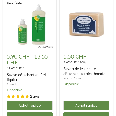
Savon
Savon
détachant
de
5.90 CHF
-
13.55
5.50 CHF
au
Marseille
CHF
fiel
détachant
3.67 CHF
/
100g
liquide
au
19.67 CHF
/
l
Savon de Marseille
bicarbonate
détachant au bicarbonate
Savon détachant au fiel
Marius Fabre
liquide
Disponible
Sonett
Disponible
2 avis
Achat rapide
Achat rapide