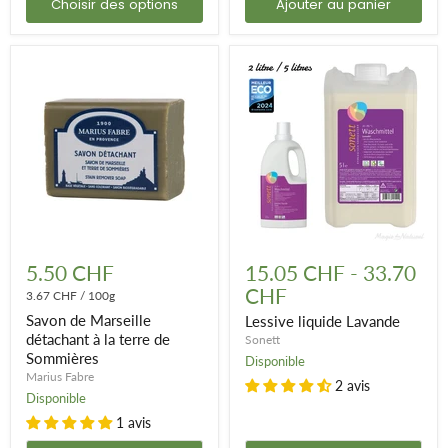
Choisir des options
Ajouter au panier
Savon
Lessive
de
liquide
5.50 CHF
15.05 CHF
-
33.70
Marseille
Lavande
CHF
détachant
3.67 CHF
/
100g
à
Savon de Marseille
Lessive liquide Lavande
la
détachant à la terre de
Sonett
terre
Sommières
de
Disponible
Sommières
Marius Fabre
2 avis
Disponible
1 avis