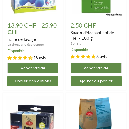
Balle
Savon
de
détachant
13.90 CHF
-
25.90
2.50 CHF
lavage
solide
CHF
Fiel
Savon détachant solide
-
Fiel - 100 g
Balle de lavage
100
Sonett
La droguerie écologique
g
Disponible
Disponible
3 avis
15 avis
Achat rapide
Achat rapide
Choisir des options
Ajouter au panier