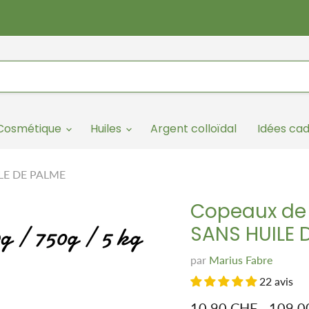
/Cosmétique
Huiles
Argent colloïdal
Idées ca
UILE DE PALME
Copeaux de 
SANS HUILE 
par
Marius Fabre
22 avis
10.90 CHF
-
109.0