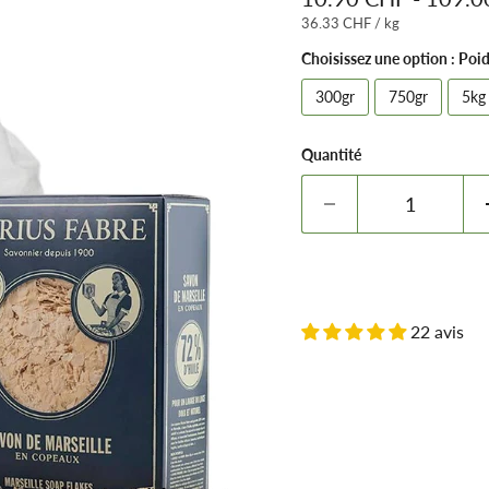
36.33 CHF
/
kg
Choisissez une option : Poi
300gr
750gr
5kg
Quantité
22 avis