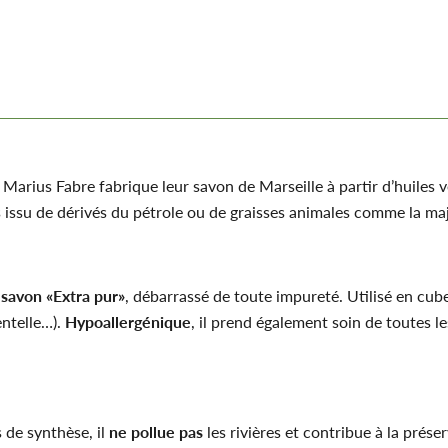
 Marius Fabre fabrique leur savon de Marseille à partir d’huiles 
pas issu de dérivés du pétrole ou de graisses animales comme la 
n
savon «Extra pur»
, débarrassé de toute impureté. Utilisé en cu
dentelle…).
Hypoallergénique
, il prend également soin de toutes l
 de synthèse, il
ne pollue pas
les rivières et contribue à la prése