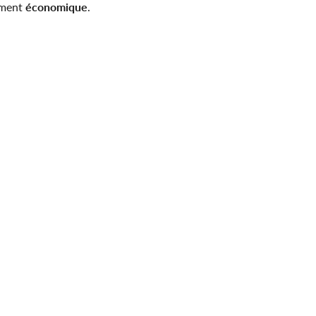
rement
économique
.