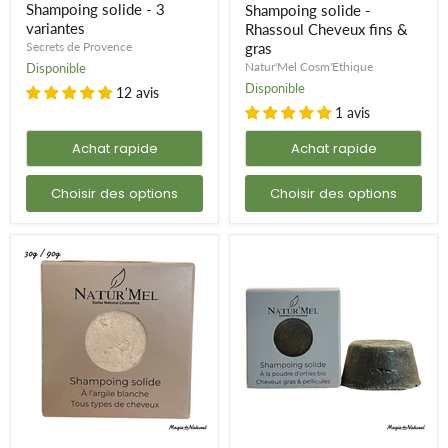
variantes
Cheveux
Shampoing solide - 3
Shampoing solide -
fins
variantes
Rhassoul Cheveux fins &
&
Secrets de Provence
gras
gras
Natur'Mel Cosm'Ethique
Disponible
Disponible
12 avis
1 avis
Achat rapide
Achat rapide
Choisir des options
Choisir des options
Shampoing
Shampoing