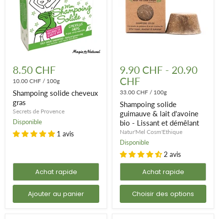
Shampoing
Shampoing
solide
solide
8.50 CHF
9.90 CHF
-
20.90
cheveux
guimauve
CHF
gras
10.00 CHF
/
100g
&
lait
Shampoing solide cheveux
33.00 CHF
/
100g
d'avoine
gras
Shampoing solide
bio
Secrets de Provence
-
guimauve & lait d'avoine
Lissant
Disponible
bio - Lissant et démêlant
et
Natur'Mel Cosm'Ethique
1 avis
démêlant
Disponible
2 avis
Achat rapide
Achat rapide
Ajouter au panier
Choisir des options