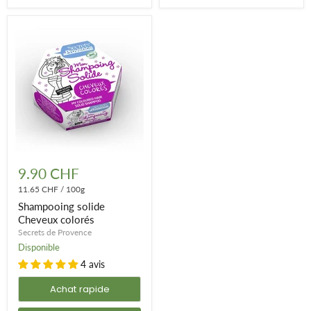
Shampooing
solide
9.90 CHF
Cheveux
colorés
11.65 CHF
/
100g
Shampooing solide
Cheveux colorés
Secrets de Provence
Disponible
4 avis
Achat rapide