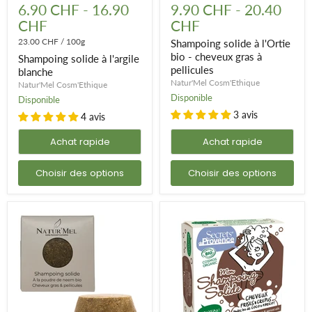
solide
solide
6.90 CHF
-
16.90
9.90 CHF
-
20.40
à
à
CHF
CHF
l'argile
l'Ortie
blanche
bio
23.00 CHF
/
100g
Shampoing solide à l'Ortie
-
bio - cheveux gras à
Shampoing solide à l'argile
cheveux
pellicules
gras
blanche
à
Natur'Mel Cosm'Ethique
Natur'Mel Cosm'Ethique
pellicules
Disponible
Disponible
3 avis
4 avis
Achat rapide
Achat rapide
Choisir des options
Choisir des options