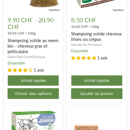
Shampoing
Shampoing
solide
solide
9.90 CHF
-
20.90
8.50 CHF
au
cheveux
CHF
neem
frisés
10.00 CHF
/
100g
bio
ou
33.00 CHF
/
100g
Shampoing solide cheveux
-
crépus
frisés ou crépus
Shampoing solide au neem
cheveux
Secrets de Provence
gras
bio - cheveux gras et
et
Disponible
pelliculaire
pelliculaire
Natur'Mel Cosm'Ethique
1 avis
Disponible
1 avis
Achat rapide
Achat rapide
Choisir des options
Ajouter au panier