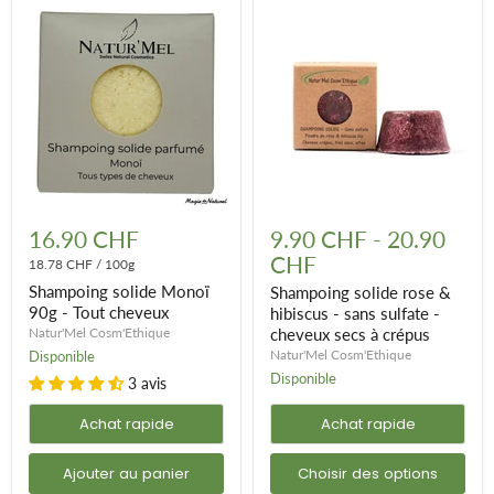
Shampoing
Shampoing
solide
solide
16.90 CHF
9.90 CHF
-
20.90
Monoï
rose
CHF
90g
18.78 CHF
/
100g
&
-
hibiscus
Shampoing solide Monoï
Shampoing solide rose &
Tout
-
90g - Tout cheveux
hibiscus - sans sulfate -
cheveux
sans
Natur'Mel Cosm'Ethique
cheveux secs à crépus
sulfate
-
Natur'Mel Cosm'Ethique
Disponible
cheveux
Disponible
3 avis
secs
à
Achat rapide
Achat rapide
crépus
Ajouter au panier
Choisir des options