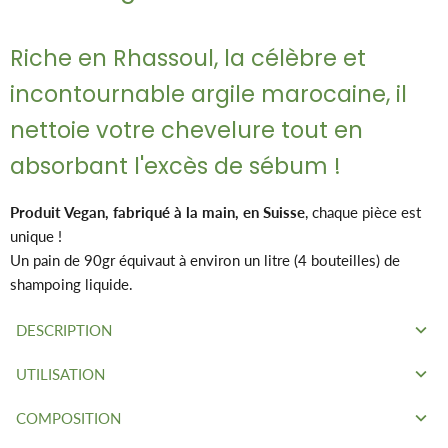
Riche en Rhassoul, la célèbre et
incontournable argile marocaine, il
nettoie votre chevelure tout en
absorbant l'excès de sébum !
Produit Vegan, fabriqué à la main, en Suisse
, chaque pièce est
unique !
Un pain de 90gr équivaut à environ un litre (4 bouteilles) de
shampoing liquide.
DESCRIPTION
UTILISATION
Spécialement formulé
sans huile essentielle
, ce produit peut
être utilisé par toute la famille
dès 3 ans
.
COMPOSITION
Mouillez vos cheveux et frottez le pain directement dans