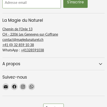
S'inscrire
Adresse email
La Magie du Naturel
Chemin de l’Orée 13
CH - 2206 Les Geneveys-sur-Coffrane
contact@magiedunaturel.ch
+41 (0) 32 859 10 38
WhatsApp :
+41328591038
A propos
Suivez-nous
Email
Trouvez-
Trouvez-
Trouvez-
La
nous
nous
nous
Magie
sur
sur
sur
du
Facebook
Instagram
WhatsApp
Langue
Naturel