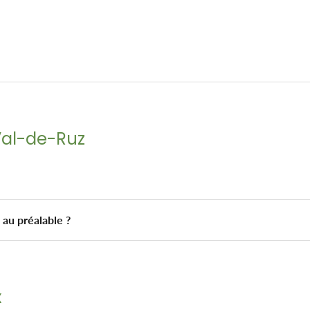
 Val-de-Ruz
 au préalable ?
x