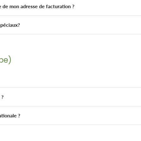
te de mon adresse de facturation ?
 spéciaux?
ope)
 ?
ationale ?