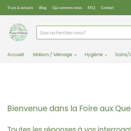
Trucs & astuces
Blog
Qui sommes nous
FAQ
Contact
Accueil
Maison / Ménage
Hygiène
Soins
Bienvenue dans la Foire aux Que
Toutes les réponses à vos interroga