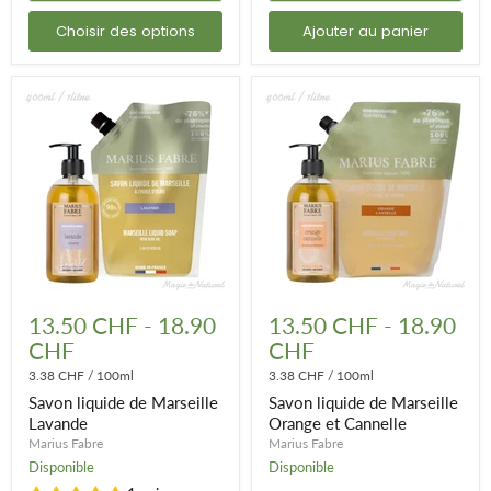
»
-
Choisir des options
Ajouter au panier
500ml
Savon
Savon
liquide
liquide
13.50 CHF
-
18.90
13.50 CHF
-
18.90
de
de
CHF
CHF
Marseille
Marseille
Lavande
Orange
3.38 CHF
/
100ml
3.38 CHF
/
100ml
et
Savon liquide de Marseille
Savon liquide de Marseille
Cannelle
Lavande
Orange et Cannelle
Marius Fabre
Marius Fabre
Disponible
Disponible