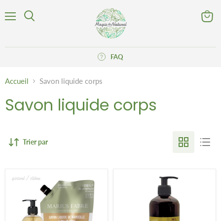
Menu
Voir
Rechercher
le
panier
FAQ
Accueil
Savon liquide corps
Savon liquide corps
Trier par