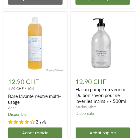
Base
Flacon
lavante
pompe
12.90 CHF
12.90 CHF
neutre
en
multi-
1.29 CHF
/
10cl
verre
Flacon pompe en verre «
usage
«
Du bon savon pour se
Base lavante neutre multi-
Du
laver les mains » - 500ml
usage
bon
Marius Fabre
Anaé
savon
pour
Disponible
Disponible
se
2 avis
laver
les
Achat rapide
Achat rapide
mains