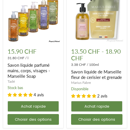
Savon
Savon
liquide
liquide
15.90 CHF
13.50 CHF
-
18.90
parfumé
de
CHF
mains,
31.80 CHF
/
l
Marseille
corps,
fleur
Savon liquide parfumé
3.38 CHF
/
100ml
visages
de
mains, corps, visages -
Savon liquide de Marseille
-
cerisier
Marseille Soap
Marseille
et
fleur de cerisier et grenade
Soap
grenade
Tadé
Marius Fabre
Stock bas
Disponible
4 avis
2 avis
Achat rapide
Achat rapide
Choisir des options
Choisir des options