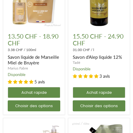
Savon
Savon
liquide
d'Alep
13.50 CHF
-
18.90
15.50 CHF
-
24.90
de
liquide
CHF
CHF
Marseille
12%
Miel
3.38 CHF
/
100ml
31.00 CHF
/
l
de
Savon liquide de Marseille
Savon d'Alep liquide 12%
Bruyère
Miel de Bruyère
Tadé
Marius Fabre
Disponible
Disponible
3 avis
5 avis
Achat rapide
Achat rapide
Choisir des options
Choisir des options