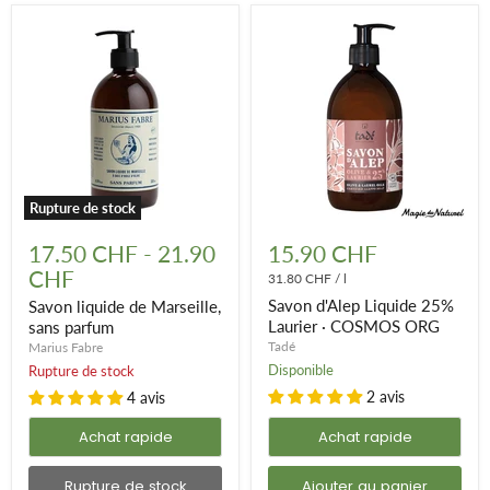
Rupture de stock
Savon
Savon
liquide
d'Alep
17.50 CHF
-
21.90
15.90 CHF
de
Liquide
CHF
Marseille,
25%
31.80 CHF
/
l
sans
Laurier
Savon d'Alep Liquide 25%
Savon liquide de Marseille,
parfum
·
Laurier · COSMOS ORG
sans parfum
COSMOS
Tadé
Marius Fabre
ORG
Disponible
Rupture de stock
2 avis
4 avis
Achat rapide
Achat rapide
Rupture de stock
Ajouter au panier