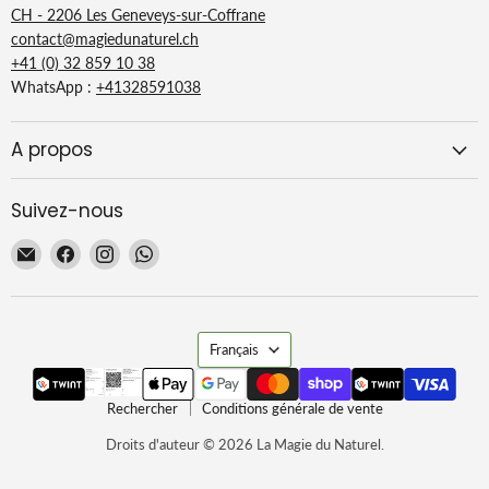
CH - 2206 Les Geneveys-sur-Coffrane
contact@magiedunaturel.ch
+41 (0) 32 859 10 38
WhatsApp :
+41328591038
A propos
Suivez-nous
Email
Trouvez-
Trouvez-
Trouvez-
La
nous
nous
nous
Magie
sur
sur
sur
du
Facebook
Instagram
WhatsApp
Langue
Naturel
Français
Rechercher
Conditions générale de vente
Droits d'auteur © 2026 La Magie du Naturel.