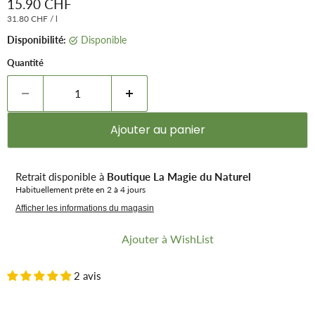
Prix remisé
15.90 CHF
31.80 CHF
/
l
Disponibilité:
Disponible
Quantité
Ajouter au panier
Retrait disponible à
Boutique La Magie du Naturel
Habituellement prête en 2 à 4 jours
Afficher les informations du magasin
Ajouter à WishList
2 avis