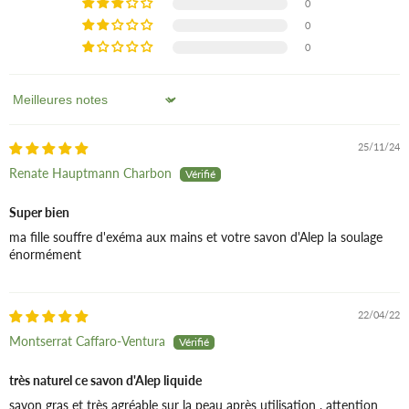
que pour le linge de bébé.
0
naturelle.
d'eczéma, de psoriasis, de mycoses, ainsi que dans le
0
traitement de l'acné. Il réduit les démangeaisons grâce à
0
COSMOS ORGANIC certifié par Cosmécert selon le
l'action hydratante de l'huile d'olive naturelle, combinée à
référentiel COSMOS
l'action antalgique de l'huile de laurier. En utilisation
régulière, il dégraisse parfaitement la peau sans l'assécher.
Sort by
25/11/24
Renate Hauptmann Charbon
Super bien
ma fille souffre d'exéma aux mains et votre savon d'Alep la soulage
énormément
22/04/22
Montserrat Caffaro-Ventura
très naturel ce savon d'Alep liquide
savon gras et très agréable sur la peau après utilisation , attention