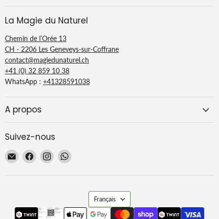
La Magie du Naturel
Chemin de l’Orée 13
CH - 2206 Les Geneveys-sur-Coffrane
contact@magiedunaturel.ch
+41 (0) 32 859 10 38
WhatsApp :
+41328591038
A propos
Suivez-nous
Email
Trouvez-
Trouvez-
Trouvez-
La
nous
nous
nous
Magie
sur
sur
sur
du
Facebook
Instagram
WhatsApp
Langue
Naturel
Français