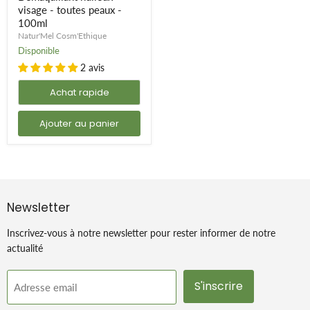
peaux
visage - toutes peaux -
-
100ml
100ml
Natur'Mel Cosm'Ethique
Disponible
2 avis
Achat rapide
Ajouter au panier
Newsletter
Inscrivez-vous à notre newsletter pour rester informer de notre
actualité
S'inscrire
Adresse email