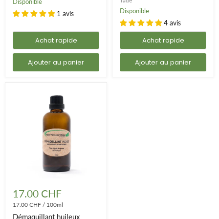
Tadé
Disponible
cosmos
organic
Disponible
1 avis
-
4 avis
100ml
Achat rapide
Achat rapide
Ajouter au panier
Ajouter au panier
Démaquillant
huileux
17.00 CHF
visage
-
17.00 CHF
/
100ml
toutes
Démaquillant huileux