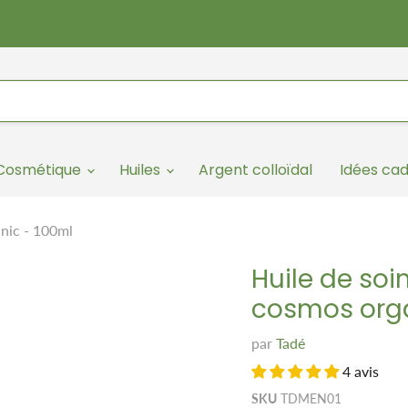
/Cosmétique
Huiles
Argent colloïdal
Idées ca
anic - 100ml
Huile de soi
cosmos orga
par
Tadé
4 avis
SKU
TDMEN01