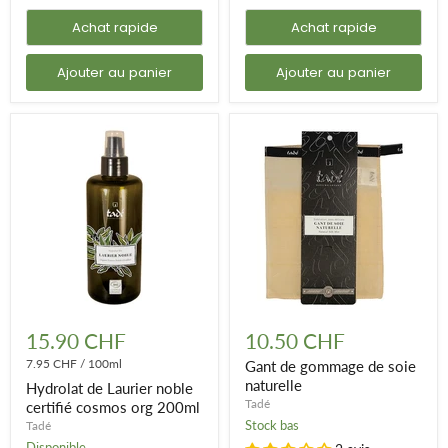
Achat rapide
Achat rapide
Ajouter au panier
Ajouter au panier
Hydrolat
Gant
de
de
15.90 CHF
10.50 CHF
Laurier
gommage
noble
7.95 CHF
/
100ml
de
Gant de gommage de soie
certifié
soie
naturelle
Hydrolat de Laurier noble
cosmos
naturelle
Tadé
certifié cosmos org 200ml
org
Stock bas
Tadé
200ml
Disponible