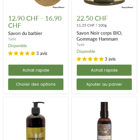
Savon
Savon
du
Noir
12.90 CHF
-
16.90
22.50 CHF
barbier
corps
CHF
BIO,
11.25 CHF
/
100g
Gommage
Savon Noir corps BIO,
Savon du barbier
Hammam
Gommage Hammam
Tadé
Tadé
Disponible
Disponible
3 avis
3 avis
Achat rapide
Achat rapide
Choisir des options
Ajouter au panier