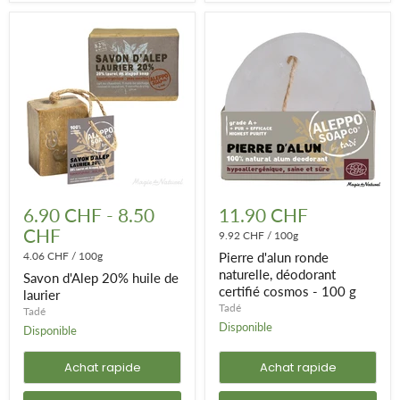
Savon
Pierre
d'Alep
d'alun
6.90 CHF
-
8.50
11.90 CHF
20%
ronde
CHF
huile
naturelle,
9.92 CHF
/
100g
de
déodorant
4.06 CHF
/
100g
Pierre d'alun ronde
laurier
certifié
naturelle, déodorant
Savon d'Alep 20% huile de
cosmos
certifié cosmos - 100 g
-
laurier
100
Tadé
Tadé
g
Disponible
Disponible
Achat rapide
Achat rapide