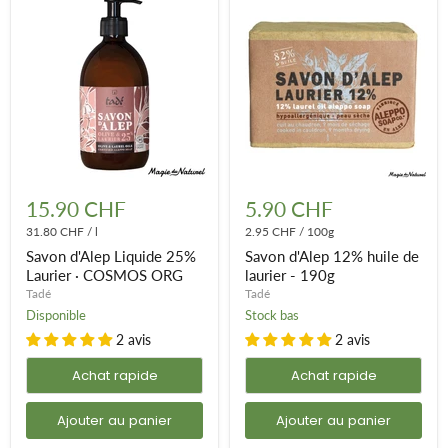
Savon
Savon
d'Alep
d'Alep
15.90 CHF
5.90 CHF
Liquide
12%
25%
31.80 CHF
/
l
huile
2.95 CHF
/
100g
Laurier
de
Savon d'Alep Liquide 25%
Savon d'Alep 12% huile de
·
laurier
Laurier · COSMOS ORG
laurier - 190g
COSMOS
-
Tadé
Tadé
ORG
190g
Disponible
Stock bas
2 avis
2 avis
Achat rapide
Achat rapide
Ajouter au panier
Ajouter au panier