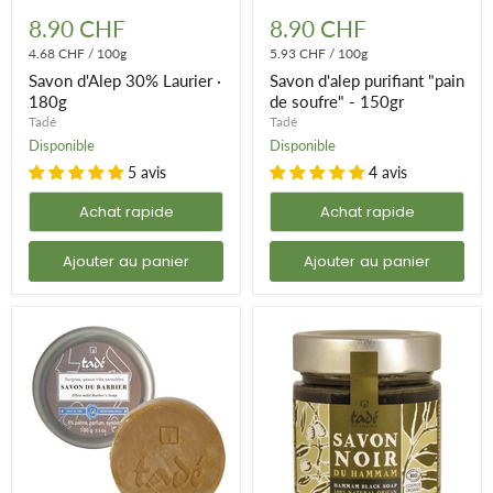
Savon
Savon
d'Alep
d'alep
8.90 CHF
8.90 CHF
30%
purifiant
Laurier
4.68 CHF
/
100g
"pain
5.93 CHF
/
100g
·
de
Savon d'Alep 30% Laurier ·
Savon d'alep purifiant "pain
180g
soufre" -
180g
de soufre" - 150gr
150gr
Tadé
Tadé
Disponible
Disponible
5 avis
4 avis
Achat rapide
Achat rapide
Ajouter au panier
Ajouter au panier