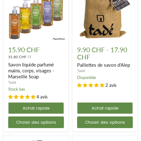
Savon
Paillettes
liquide
de
15.90 CHF
9.90 CHF
-
17.90
parfumé
savon
CHF
mains,
31.80 CHF
/
l
d'Alep
corps,
Savon liquide parfumé
Paillettes de savon d'Alep
visages
mains, corps, visages -
Tadé
-
Marseille Soap
Marseille
Disponible
Soap
Tadé
2 avis
Stock bas
4 avis
Achat rapide
Achat rapide
Choisir des options
Choisir des options