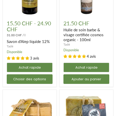
Savon
Huile
d'Alep
de
15.50 CHF
-
24.90
21.50 CHF
liquide
soin
CHF
12%
barbe
Huile de soin barbe &
&
visage certifiée cosmos
31.00 CHF
/
l
visage
organic - 100ml
Savon d'Alep liquide 12%
certifiée
Tadé
cosmos
Tadé
organic
Disponible
Disponible
-
4 avis
3 avis
100ml
Achat rapide
Achat rapide
Choisir des options
Ajouter au panier