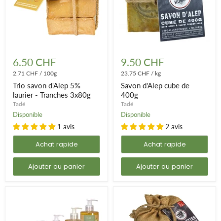
Trio
Savon
savon
d'Alep
6.50 CHF
9.50 CHF
d'Alep
cube
5%
2.71 CHF
/
100g
de
23.75 CHF
/
kg
laurier
400g
Trio savon d'Alep 5%
Savon d'Alep cube de
-
laurier - Tranches 3x80g
400g
Tranches
Tadé
Tadé
3x80g
Disponible
Disponible
1 avis
2 avis
Achat rapide
Achat rapide
Ajouter au panier
Ajouter au panier