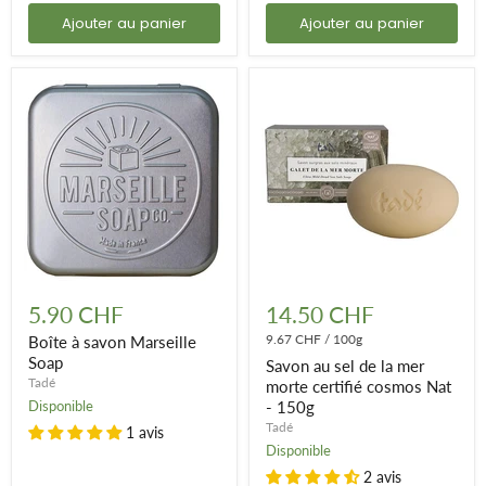
Ajouter au panier
Ajouter au panier
Boîte
Savon
à
au
5.90 CHF
14.50 CHF
savon
sel
Marseille
de
9.67 CHF
/
100g
Boîte à savon Marseille
Soap
la
Soap
Savon au sel de la mer
mer
Tadé
morte certifié cosmos Nat
morte
Disponible
- 150g
certifié
cosmos
Tadé
1 avis
Nat
Disponible
-
2 avis
150g