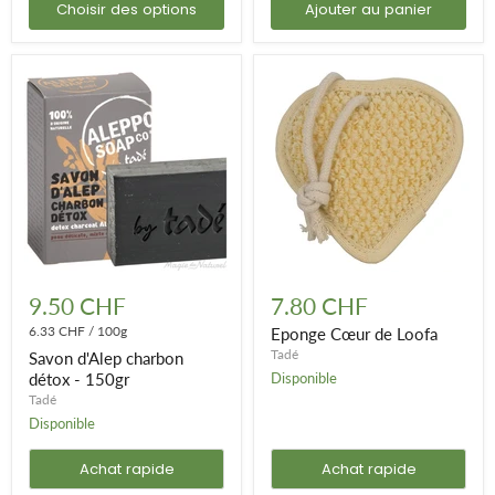
Choisir des options
Ajouter au panier
Savon
Eponge
d'Alep
Cœur
9.50 CHF
7.80 CHF
charbon
de
détox
6.33 CHF
/
100g
Loofa
Eponge Cœur de Loofa
-
Tadé
Savon d'Alep charbon
150gr
détox - 150gr
Disponible
Tadé
Disponible
Achat rapide
Achat rapide