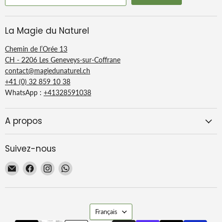
La Magie du Naturel
Chemin de l’Orée 13
CH - 2206 Les Geneveys-sur-Coffrane
contact@magiedunaturel.ch
+41 (0) 32 859 10 38
WhatsApp :
+41328591038
A propos
Suivez-nous
Email
Trouvez-
Trouvez-
Trouvez-
La
nous
nous
nous
Magie
sur
sur
sur
du
Facebook
Instagram
WhatsApp
Langue
Naturel
Français