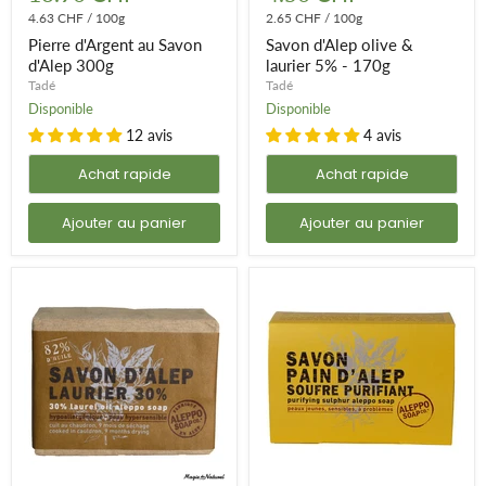
au
olive
Savon
4.63 CHF
/
100g
&
2.65 CHF
/
100g
d'Alep
laurier
Pierre d'Argent au Savon
Savon d'Alep olive &
300g
5%
d'Alep 300g
laurier 5% - 170g
-
Tadé
Tadé
170g
Disponible
Disponible
12 avis
4 avis
Achat rapide
Achat rapide
Ajouter au panier
Ajouter au panier