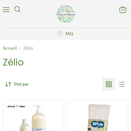
Menu
Voir
Rechercher
le
panier
FAQ
Accueil
Zélio
Zélio
Trier par