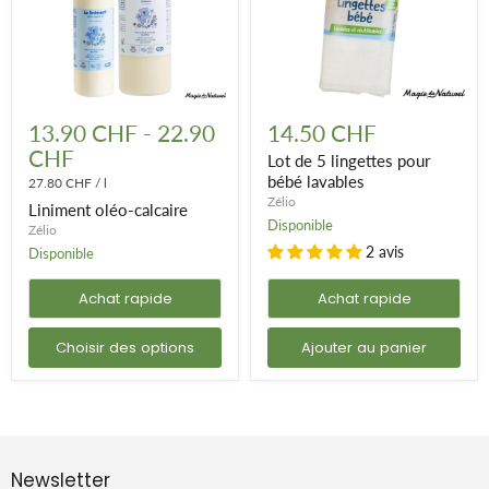
Liniment
Lot
oléo-
de
13.90 CHF
-
22.90
14.50 CHF
calcaire
5
CHF
lingettes
Lot de 5 lingettes pour
pour
bébé lavables
27.80 CHF
/
l
bébé
Zélio
Liniment oléo-calcaire
lavables
Disponible
Zélio
2 avis
Disponible
Achat rapide
Achat rapide
Choisir des options
Ajouter au panier
Newsletter