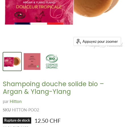
Appuyez pour zoomer
Shampoing douche solide bio –
Argan & Ylang-Ylang
par
Hitton
SKU
HITTON-POO2
Prix remisé
12.50 CHF
Rupture de stock