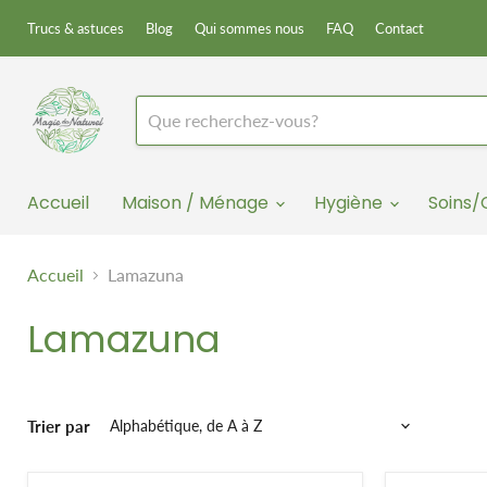
Trucs & astuces
Blog
Qui sommes nous
FAQ
Contact
Accueil
Maison / Ménage
Hygiène
Soins
Accueil
Lamazuna
Lamazuna
Trier par