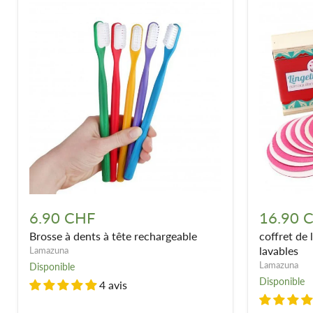
Brosse
coffret
à
de
6.90 CHF
16.90 
dents
lingettes
Brosse à dents à tête rechargeable
coffret de 
à
démaquilla
tête
lavables
lavables
Lamazuna
rechargeable
Lamazuna
Disponible
Disponible
4 avis