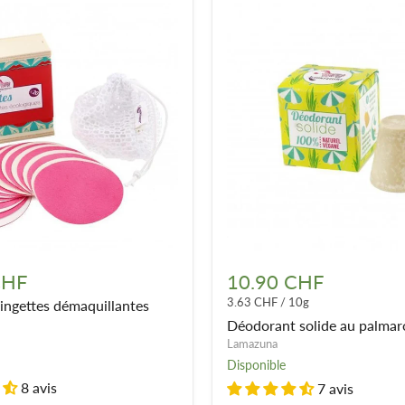
Déodorant
solide
CHF
10.90 CHF
au
3.63 CHF
/
10g
lingettes démaquillantes
ntes
palmarosa
Déodorant solide au palmar
Lamazuna
Disponible
8 avis
7 avis