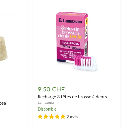
Recharge
3
9.50 CHF
têtes
Recharge 3 têtes de brosse à dents
de
brosse
osa
Lamazuna
à
Disponible
dents
2 avis