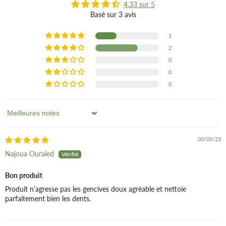
Le dentifrice possède également une très
forte teneur en aloe
4.33 sur 5
vera
pour protéger les gencives ainsi que la myrrhe, reconnue
Basé sur 3 avis
pour son effet désinfectant
1
++ de ce dentifrice bio : Contient une dose raisonnable de Fluor
2
1000 ppm F.
0
0
La nouvelle norme biologique Cosmos autorise désormais
0
l'utilisation de fluor de sodium dans les dentifrices. Par
conséquent le nouveau dentifrice à la menthe et au fluor
d'Urtekram ravira tous ceux qui apprécient le fluor dans les
Sort by
soins bucco-dentaires ainsi que l'ensemble de la gamme des
produits Urtekram.
03/05/23
Najoua Ouraied
Valeur pH : 8
Valeur RDA : 45
Bon produit
Produit n’agresse pas les gencives doux agréable et nettoie
parfaitement bien les dents.