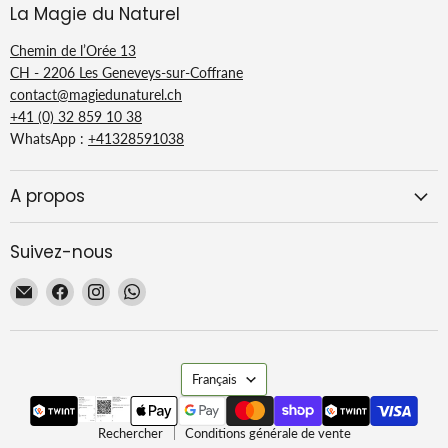
La Magie du Naturel
Chemin de l’Orée 13
CH - 2206 Les Geneveys-sur-Coffrane
contact@magiedunaturel.ch
+41 (0) 32 859 10 38
WhatsApp :
+41328591038
A propos
Suivez-nous
Email
Trouvez-
Trouvez-
Trouvez-
La
nous
nous
nous
Magie
sur
sur
sur
du
Facebook
Instagram
WhatsApp
Langue
Naturel
Français
Rechercher
Conditions générale de vente