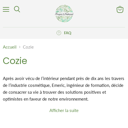
Menu
Voir
Rechercher
le
panier
FAQ
Accueil
Cozie
Cozie
Après avoir vécu de l’intérieur pendant près de dix ans les travers
de l’industrie cosmétique, Emeric, ingénieur de formation, décide
de consacrer sa vie à trouver des solutions positives et
optimistes en faveur de notre environnement.
Plus les mois passent plus sa mission est claire : créer des
Afficher la suite
produits sains et vraiment écologiques en donnant vie à son rêve
de créer une boucle vertueuse dans l’industrie cosmétique.