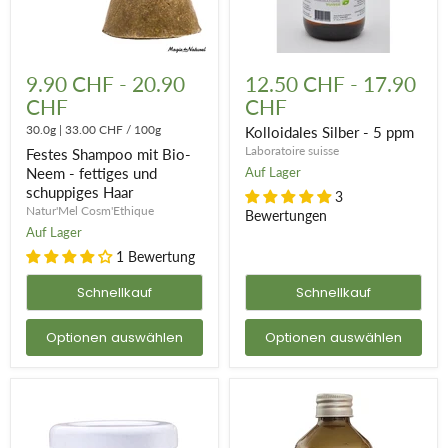
Festes
Kolloidales
Shampoo
Silber
9.90 CHF
-
20.90
12.50 CHF
-
17.90
mit
-
CHF
CHF
Bio-
5
Neem
ppm
30.0g
|
33.00 CHF
/
100g
Kolloidales Silber - 5 ppm
-
Laboratoire suisse
Festes Shampoo mit Bio-
fettiges
und
Neem - fettiges und
Auf Lager
schuppiges
schuppiges Haar
3
Haar
Natur'Mel Cosm'Ethique
Bewertungen
Auf Lager
1 Bewertung
Schnellkauf
Schnellkauf
Optionen auswählen
Optionen auswählen