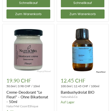
Schnellkauf
Schnellkauf
Zum Warenkorb
Zum Warenkorb
Creme-
Bambushydrolat
Deodorant
BIO
19.90 CHF
12.45 CHF
"Le
Fleuri"
50.0ml
|
3.98 CHF
/
10ml
100.0ml
|
12.45 CHF
/
100ml
-
Creme-Deodorant "Le
Bambushydrolat BIO
Ohne
Fleuri" - Ohne Bikarbonat
Naturals&Co
Bikarbonat
- 50ml
-
Auf Lager
50ml
Natur'Mel Cosm'Ethique