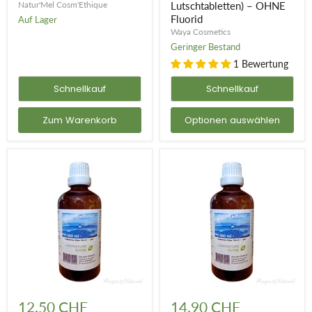
Natur'Mel Cosm'Ethique
Lutschtabletten) – OHNE
50ml
–
OHNE
Fluorid
Auf Lager
Fluorid
Waya Cosmetics
Geringer Bestand
1 Bewertung
Schnellkauf
Schnellkauf
Zum Warenkorb
Optionen auswählen
Kolloidales
Kolloidales
Silber
Silber
12.50 CHF
14.90 CHF