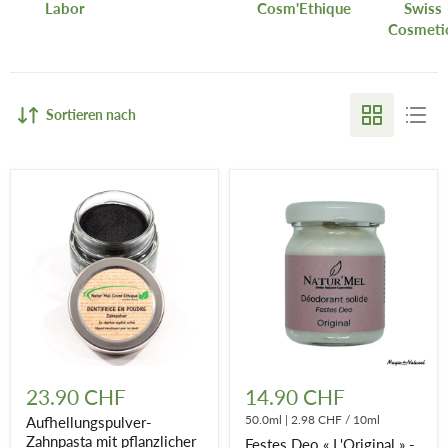
Labor
Cosm'Ethique
Swiss
Cosmeti
Sortieren nach
Aufhellungspulver-
Festes
Zahnpasta
Deo
23.90 CHF
14.90 CHF
mit
«
pflanzlicher
L'Original
50.0ml
|
2.98 CHF
/
10ml
Aufhellungspulver-
Holzkohle
»
Zahnpasta mit pflanzlicher
Festes Deo « L'Original » -