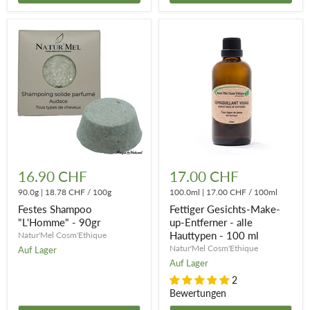
Festes
Fettiger
Shampoo
Gesichts-
16.90 CHF
17.00 CHF
"L'Homme"
Make-
-
90.0g
|
18.78 CHF
/
100g
up-
100.0ml
|
17.00 CHF
/
100ml
90gr
Entferner
Festes Shampoo
Fettiger Gesichts-Make-
-
"L'Homme" - 90gr
up-Entferner - alle
alle
Hauttypen - 100 ml
Natur'Mel Cosm'Ethique
Hauttypen
-
Natur'Mel Cosm'Ethique
Auf Lager
100
Auf Lager
ml
2
Bewertungen