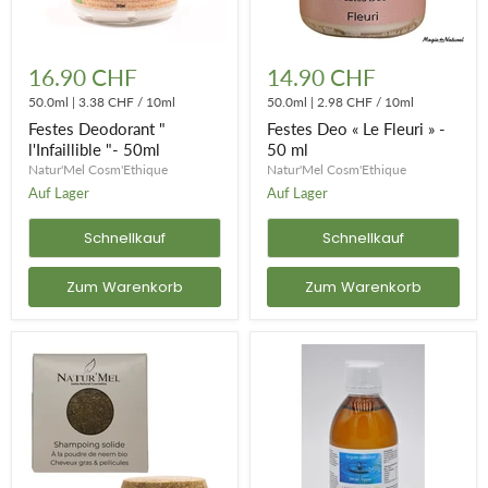
Festes
Festes
Deodorant
Deo
16.90 CHF
14.90 CHF
"
«
l'Infaillible
50.0ml
|
3.38 CHF
/
10ml
Le
50.0ml
|
2.98 CHF
/
10ml
"-
Fleuri
Festes Deodorant "
Festes Deo « Le Fleuri » -
50ml
»
l'Infaillible "- 50ml
50 ml
-
Natur'Mel Cosm'Ethique
Natur'Mel Cosm'Ethique
50
ml
Auf Lager
Auf Lager
Schnellkauf
Schnellkauf
Zum Warenkorb
Zum Warenkorb