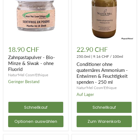
Zahnpastapulver
Conditioner
-
ohne
18.90 CHF
22.90 CHF
Bio-
quaternäres
Minze
Ammonium
250.0ml
|
9.16 CHF
/
100ml
Zahnpastapulver - Bio-
&
-
Minze & Siwak - ohne
Conditioner ohne
Siwak
Entwirren
Fluorid
quaternäres Ammonium -
-
&
Natur'Mel Cosm'Ethique
Entwirren & Feuchtigkeit
ohne
Feuchtigkeit
Fluorid
Geringer Bestand
spenden
spenden - 250 ml
-
Natur'Mel Cosm'Ethique
250
Auf Lager
ml
Schnellkauf
Schnellkauf
Optionen auswählen
Zum Warenkorb