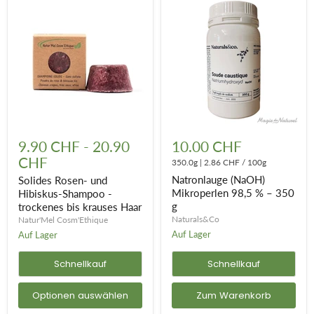
Solides
Natronlauge
Rosen-
(NaOH)
9.90 CHF
-
20.90
10.00 CHF
und
Mikroperlen
CHF
Hibiskus-
98,5
350.0g
|
2.86 CHF
/
100g
Shampoo
%
Natronlauge (NaOH)
Solides Rosen- und
-
–
Mikroperlen 98,5 % – 350
Hibiskus-Shampoo -
trockenes
350
g
trockenes bis krauses Haar
bis
g
krauses
Naturals&Co
Natur'Mel Cosm'Ethique
Haar
Auf Lager
Auf Lager
Schnellkauf
Schnellkauf
Optionen auswählen
Zum Warenkorb