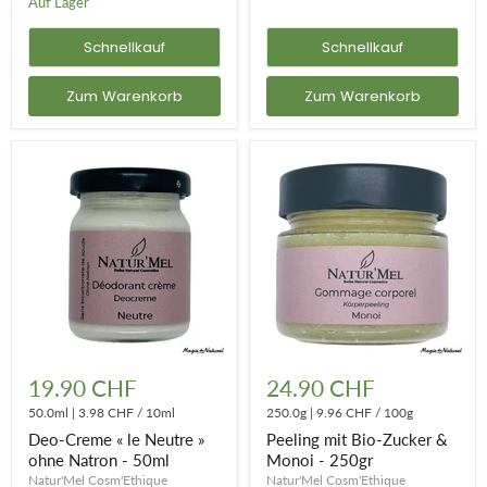
Auf Lager
Schnellkauf
Schnellkauf
Zum Warenkorb
Zum Warenkorb
Deo-
Peeling
Creme
mit
19.90 CHF
24.90 CHF
«
Bio-
le
50.0ml
|
3.98 CHF
/
10ml
Zucker
250.0g
|
9.96 CHF
/
100g
Neutre
&
Deo-Creme « le Neutre »
Peeling mit Bio-Zucker &
»
Monoi
ohne Natron - 50ml
Monoi - 250gr
ohne
-
Natur'Mel Cosm'Ethique
Natur'Mel Cosm'Ethique
Natron
250gr