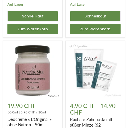
-
Auf Lager
Auf Lager
50ml
Schnellkauf
Schnellkauf
Zum Warenkorb
Zum Warenkorb
Deocreme
Kaubare
«
Zahnpasta
19.90 CHF
4.90 CHF
-
14.90
L'Original
mit
CHF
»
50.0ml
|
3.98 CHF
/
10ml
süßer
ohne
Minze
Deocreme « L'Original »
Kaubare Zahnpasta mit
Natron
(62
ohne Natron - 50ml
süßer Minze (62
-
Lutschtabletten)