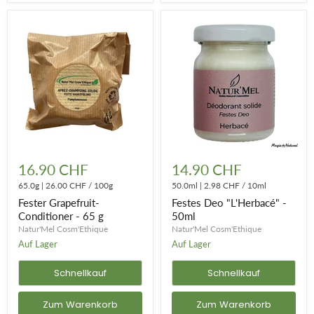
Fester
Festes
Grapefruit-
Deo
16.90 CHF
14.90 CHF
Conditioner
"L'Herbacé"
-
65.0g
|
26.00 CHF
/
100g
-
50.0ml
|
2.98 CHF
/
10ml
65
50ml
Fester Grapefruit-
Festes Deo "L'Herbacé" -
g
Conditioner - 65 g
50ml
Natur'Mel Cosm'Ethique
Natur'Mel Cosm'Ethique
Auf Lager
Auf Lager
Schnellkauf
Schnellkauf
Zum Warenkorb
Zum Warenkorb