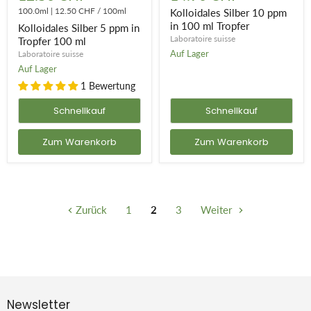
5
10
ppm
100.0ml
|
12.50 CHF
/
100ml
ppm
Kolloidales Silber 10 ppm
in
in
in 100 ml Tropfer
Kolloidales Silber 5 ppm in
Tropfer
100
Laboratoire suisse
Tropfer 100 ml
100
ml
Auf Lager
Laboratoire suisse
ml
Tropfer
Auf Lager
1 Bewertung
Schnellkauf
Schnellkauf
Zum Warenkorb
Zum Warenkorb
Zurück
1
2
3
Weiter
Newsletter