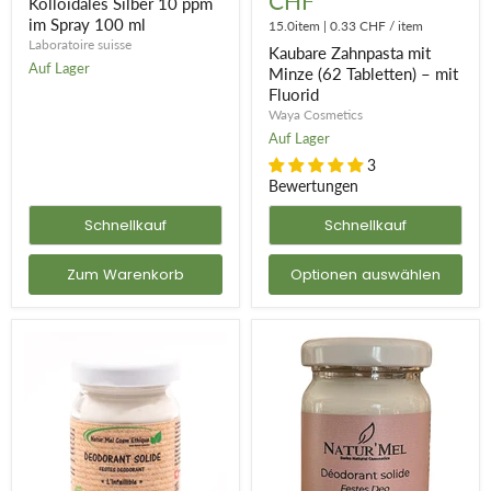
CHF
ppm
Minze
Kolloidales Silber 10 ppm
im
(62
im Spray 100 ml
15.0item
|
0.33 CHF
/
item
Spray
Tabletten)
Laboratoire suisse
Kaubare Zahnpasta mit
100
–
Auf Lager
ml
mit
Minze (62 Tabletten) – mit
Fluorid
Fluorid
Waya Cosmetics
Auf Lager
3
Bewertungen
Schnellkauf
Schnellkauf
Zum Warenkorb
Optionen auswählen