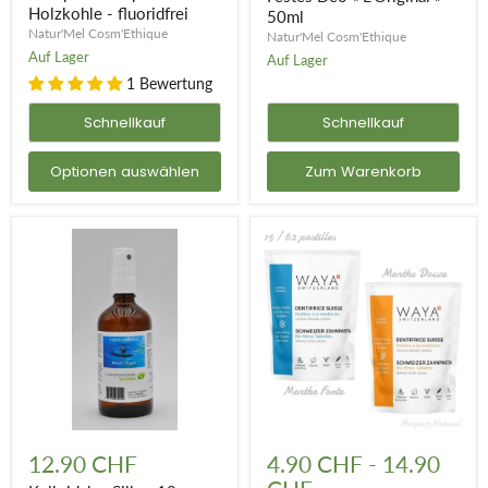
-
-
Holzkohle - fluoridfrei
50ml
fluoridfrei
50ml
Natur'Mel Cosm'Ethique
Natur'Mel Cosm'Ethique
Auf Lager
Auf Lager
1 Bewertung
Schnellkauf
Schnellkauf
Optionen auswählen
Zum Warenkorb
Kolloidales
Kaubare
Silber
Zahnpasta
12.90 CHF
4.90 CHF
-
14.90
10
mit