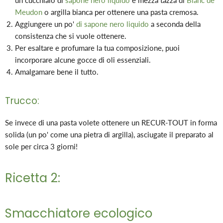
un cucchiaio di
sapone nero liquido
e mezza tazza di
Blanc de
Meudon
o argilla bianca per ottenere una pasta cremosa.
Aggiungere un po'
di sapone nero liquido
a seconda della
consistenza che si vuole ottenere.
Per esaltare e profumare la tua composizione, puoi
incorporare alcune gocce di oli essenziali.
Amalgamare bene il tutto.
Trucco:
Se invece di una pasta volete ottenere un RECUR-TOUT in forma
solida (un po' come una pietra di argilla), asciugate il preparato al
sole per circa 3 giorni!
Ricetta 2:
Smacchiatore ecologico