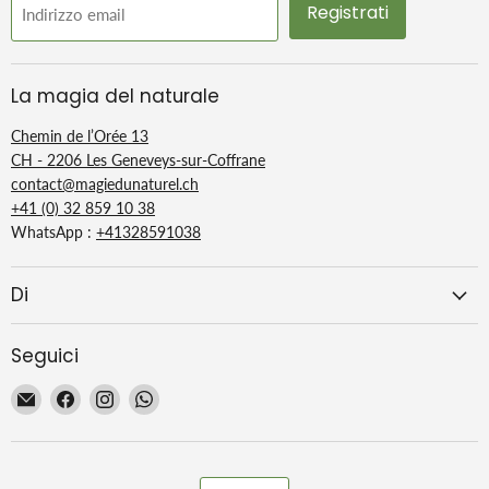
Registrati
Indirizzo email
La magia del naturale
Chemin de l’Orée 13
CH - 2206 Les Geneveys-sur-Coffrane
contact@magiedunaturel.ch
+41 (0) 32 859 10 38
WhatsApp :
+41328591038
Di
Seguici
Email
Trovaci
Trovaci
Trovaci
La
su
su
su
Magie
Facebook
Instagram
WhatsApp
du