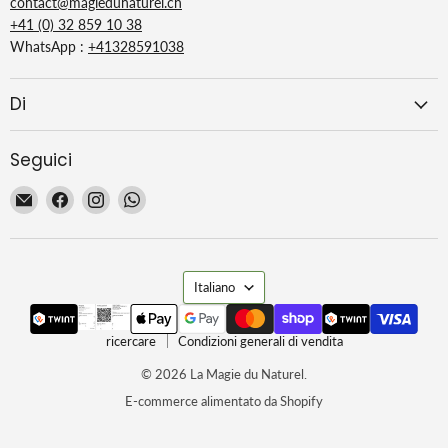
contact@magiedunaturel.ch
+41 (0) 32 859 10 38
WhatsApp :
+41328591038
Di
Seguici
Email
Trovaci
Trovaci
Trovaci
La
su
su
su
Magie
Facebook
Instagram
WhatsApp
du
Lingua
Naturel
Italiano
ricercare
Condizioni generali di vendita
© 2026 La Magie du Naturel.
E-commerce alimentato da Shopify