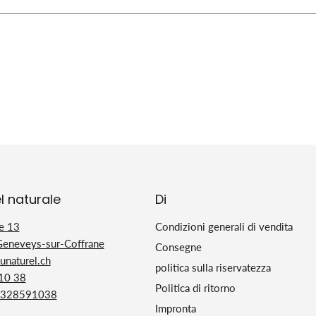
l naturale
Di
e 13
Condizioni generali di vendita
Geneveys-sur-Coffrane
Consegne
naturel.ch
politica sulla riservatezza
 10 38
Politica di ritorno
328591038
Impronta