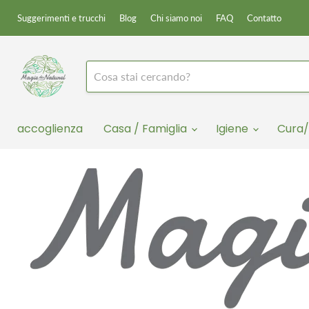
Suggerimenti e trucchi
Blog
Chi siamo noi
FAQ
Contatto
accoglienza
Casa / Famiglia
Igiene
Cura/