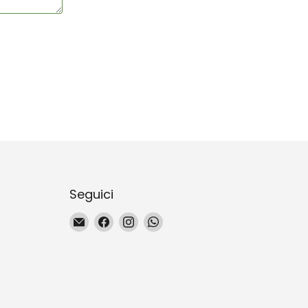
Seguici
Email
Trovaci
Trovaci
Trovaci
La
su
su
su
Magie
Facebook
Instagram
WhatsApp
du
Naturel